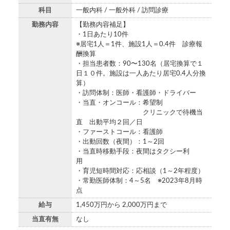
科目
一般内科 / 一般外科 / 訪問診療
勤務内容
【勤務内容補足】
・1日あたり10件
※居宅1人＝1件、施設1人＝0.4件 診療報
酬換算
・担当患者数：90〜130名（居宅換算で１
日１０件。施設は一人あたり居宅0.4人分換
算）
・訪問体制：医師・看護師・ドライバー
・当直・オンコール：希望制
クリニックで待機当
直 出動平均２回／日
・ファーストコール：看護師
・出動回数（夜間）：1～2回
・当直時移動手段：夜間はタクシー利
用
・育児短時間対応：応相談（1～2年程度）
・常勤医師体制：4～5名 ※2023年8月時
点
給与
1,450万円から 2,000万円まで
当直有無
なし