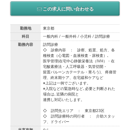
この求人に問い合わせる
勤務地
東京都
科目
一般内科 / 一般外科 / 小児科 / 訪問診療
勤務内容
訪問診療
◇ 診療内容 ： 診察、処置、処方、各
種検査（心電図・血液検査・尿検査）､
医学管理(在宅中心静脈栄養法（IVH）・在
宅酸素療法・人工呼吸器・気管切開・
留置バルーンカテーテル・胃ろう)、 疼痛管
理、終末期ケア、在宅緩和ケアなど
※上記は一例でございます。
※入院などの緊急時など､必要と判断された
場合は､近隣の病院と
連携し対応いたします。
◇ 訪問先エリア ： 東京都23区
◇ 訪問診療時の同行者 ： 介助スタッ
フ、ドライバー