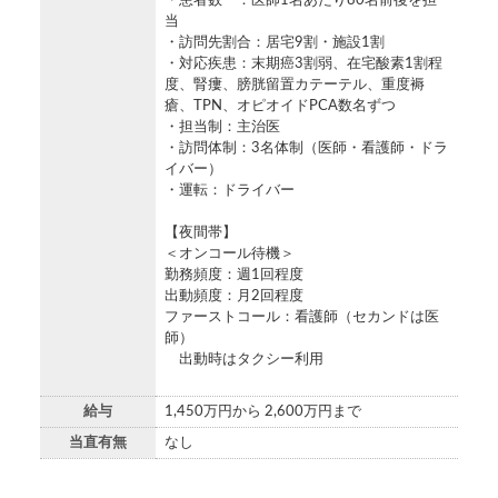
・患者数 ：医師1名あたり80名前後を担
当
・訪問先割合：居宅9割・施設1割
・対応疾患：末期癌3割弱、在宅酸素1割程
度、腎瘻、膀胱留置カテーテル、重度褥
瘡、TPN、オピオイドPCA数名ずつ
・担当制：主治医
・訪問体制：3名体制（医師・看護師・ドラ
イバー）
・運転：ドライバー
【夜間帯】
＜オンコール待機＞
勤務頻度：週1回程度
出動頻度：月2回程度
ファーストコール：看護師（セカンドは医
師）
出動時はタクシー利用
給与
1,450万円から 2,600万円まで
当直有無
なし