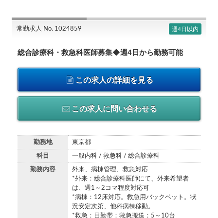
常勤求人 No. 1024859
週4日以内
総合診療科・救急科医師募集◆週4日から勤務可能
この求人の詳細を見る
この求人に問い合わせる
勤務地
東京都
科目
一般内科 / 救急科 / 総合診療科
勤務内容
外来、病棟管理、救急対応
*外来：総合診療科医師にて、外来希望者
は、週1～2コマ程度対応可
*病棟：12床対応。救急用バックベット。状
況安定次第、他科病棟移動。
*救急：日勤帯：救急搬送：5～10台