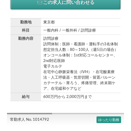
この求人に問い合わせる
勤務地
東京都
科目
一般内科 / 一般外科 / 訪問診療
勤務内容
訪問診療
訪問体制：医師・看護師・運転手の3名体制
想定担当人数：80～100人（週5日の場合）
オンコール体制：1st対応コールセンター、
2nd対応医師
電子カルテ
在宅中心静脈栄養法（IVH）・在宅酸素療
法・人工呼吸器・気管切開・留置バルーン
カテーテル・胃ろう、疼痛管理、終末期ケ
ア、在宅緩和ケアなど
給与
600万円から 2,000万円まで
常勤求人 No. 1014792
ゆったり勤務