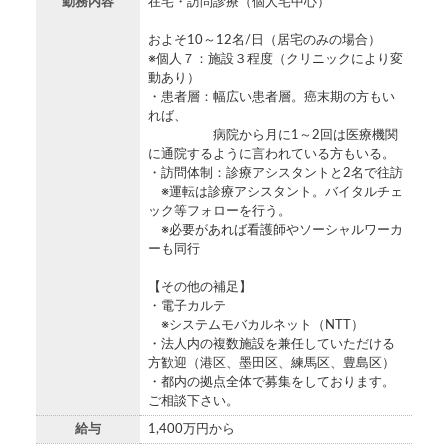
勤務内容
在宅・訪問診療（個人宅中心）
およそ10～12名/日（居宅のみの場合）
※個人７：施設３程度（クリニックにより変
動あり）
・患者層：幅広い患者層。癌末期の方もい
れば、
病院から月に1～2回は医療機関
に通院するように言われている方もいる。
・訪問体制：診療アシスタントと2名で往訪
※運転は診療アシスタント。バイタルチェ
ック等フォローを行う。
※必要があれば看護師やソーシャルワーカ
ーも同行
【その他の補足】
・電子カルテ
※システムモバカルネット（NTT）
・法人内の複数施設を兼任していただける
方歓迎（港区、墨田区、練馬区、豊島区）
・都内の拠点全体で募集をしております。
ご相談下さい。
給与
1,400万円から