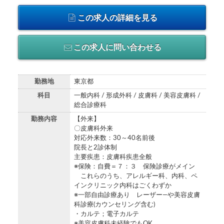
この求人の詳細を見る
この求人に問い合わせる
勤務地
東京都
科目
一般内科 / 形成外科 / 皮膚科 / 美容皮膚科 /
総合診療科
勤務内容
【外来】
〇皮膚科外来
対応外来数：30～40名前後
院長と2診体制
主要疾患：皮膚科疾患全般
※保険：自費＝７：３ 保険診療がメイン
これらのうち、アレルギー科、内科、ペ
インクリニック内科はごくわずか
※一部自由診療あり レーザー―や美容皮膚
科診療(カウンセリング含む)
・カルテ；電子カルテ
※美容皮膚科未経験でもOK