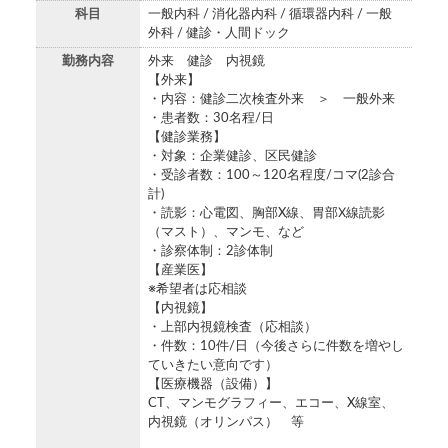
科目
一般内科 / 消化器内科 / 循環器内科 / 一般
外科 / 健診・人間ドック
勤務内容
外来 健診 内視鏡
【外来】
・内容：健診二次検査外来 ＞ 一般外来
・患者数：30名程/日
【健診業務】
・対象：企業健診、区民健診
・受診者数：100～120名程度/コマ(2診合
計)
・読影：心電図、胸部X線、胃部Ⅹ線読影
（マスト）、マンモ、など
・診察体制：2診体制
【産業医】
※希望者は応相談
【内視鏡】
・上部内視鏡検査（応相談）
・件数：10件/日（今後さらに件数を増やし
ていきたい意向です）
【医療機器（設備）】
CT、マンモグラフィー、エコー、X線室、
内視鏡（オリンパス） 等