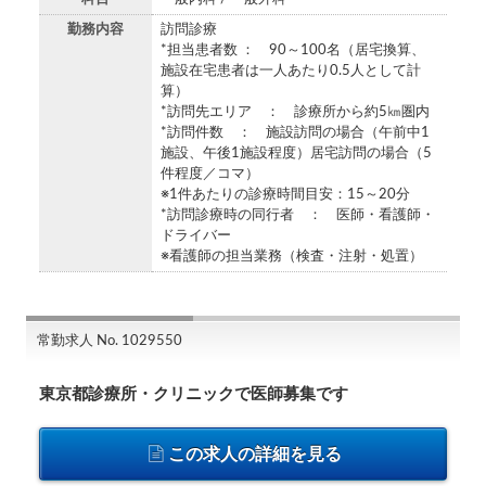
勤務内容
訪問診療
*担当患者数 ： 90～100名（居宅換算、
施設在宅患者は一人あたり0.5人として計
算）
*訪問先エリア ： 診療所から約5㎞圏内
*訪問件数 ： 施設訪問の場合（午前中1
施設、午後1施設程度）居宅訪問の場合（5
件程度／コマ）
※1件あたりの診療時間目安：15～20分
*訪問診療時の同行者 ： 医師・看護師・
ドライバー
※看護師の担当業務（検査・注射・処置）
常勤求人 No. 1029550
東京都診療所・クリニックで医師募集です
この求人の詳細を見る