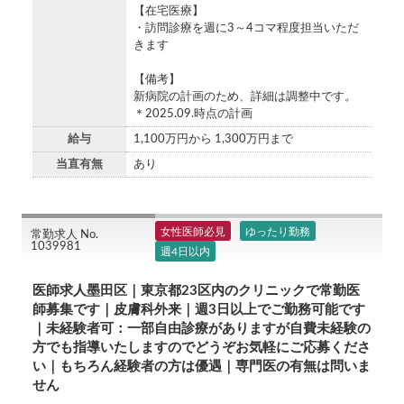
【在宅医療】
・訪問診療を週に3～4コマ程度担当いただ
きます
【備考】
新病院の計画のため、詳細は調整中です。
＊2025.09.時点の計画
給与
1,100万円から 1,300万円まで
当直有無
あり
女性医師必見
ゆったり勤務
常勤求人 No.
1039981
週4日以内
医師求人墨田区｜東京都23区内のクリニックで常勤医
師募集です｜皮膚科外来｜週3日以上でご勤務可能です
｜未経験者可：一部自由診療がありますが自費未経験の
方でも指導いたしますのでどうぞお気軽にご応募くださ
い｜もちろん経験者の方は優遇｜専門医の有無は問いま
せん