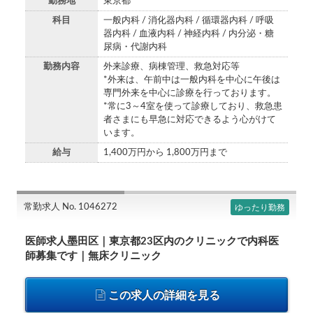
勤務地
東京都
科目
一般内科 / 消化器内科 / 循環器内科 / 呼吸
器内科 / 血液内科 / 神経内科 / 内分泌・糖
尿病・代謝内科
勤務内容
外来診療、病棟管理、救急対応等
*外来は、午前中は一般内科を中心に午後は
専門外来を中心に診療を行っております。
*常に3～4室を使って診療しており、救急患
者さまにも早急に対応できるよう心がけて
います。
給与
1,400万円から 1,800万円まで
常勤求人 No. 1046272
ゆったり勤務
医師求人墨田区｜東京都23区内のクリニックで内科医
師募集です｜無床クリニック
この求人の詳細を見る