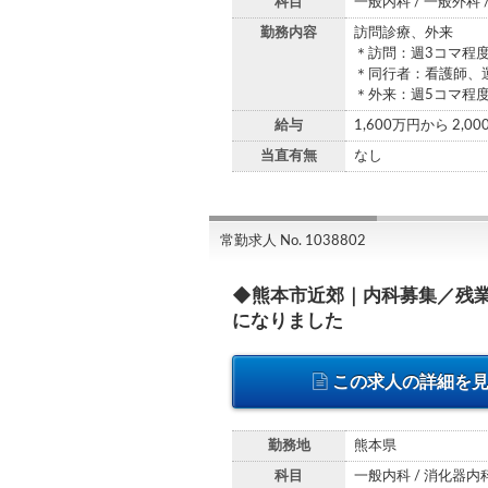
科目
一般内科 / 一般外科 
勤務内容
訪問診療、外来
＊訪問：週3コマ程
＊同行者：看護師、
＊外来：週5コマ程
給与
1,600万円から 2,0
当直有無
なし
常勤求人 No. 1038802
◆熊本市近郊｜内科募集／残
になりました
この求人の詳細を
勤務地
熊本県
科目
一般内科 / 消化器内科