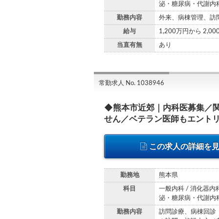
泌・糖尿病・代謝内科 
勤務内容
外来、病棟管理、訪問
給与
1,200万円から 2,0
当直有無
あり
常勤求人 No. 1038946
◆熊本市近郊｜内科医募集／
せん／ベテラン医師もエント
この求人の詳細を
勤務地
熊本県
科目
一般内科 / 消化器内科
泌・糖尿病・代謝内科 
勤務内容
訪問診療、病棟回診