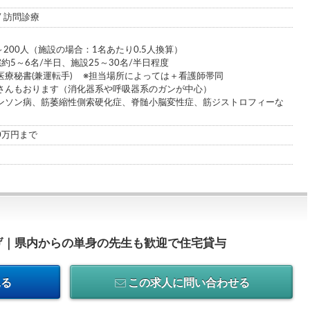
/ 訪問診療
～200人（施設の場合：1名あたり0.5人換算）
約5～6名/半日、施設25～30名/半日程度
医療秘書(兼運転手) ※担当場所によっては＋看護師帯同
さんもおります（消化器系や呼吸器系のガンが中心）
ンソン病、筋萎縮性側索硬化症、脊髄小脳変性症、筋ジストロフィーな
00万円まで
げ｜県内からの単身の先生も歓迎で住宅貸与
見る
この求人に問い合わせる