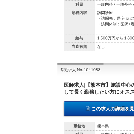
科目
一般内科 / 一般外科 
勤務内容
訪問診療
・訪問先：居宅ほぼ
・訪問体制：医師+
給与
1,500万円から 1,8
当直有無
なし
常勤求人 No. 1041083
医師求人|【熊本市】施設中心
して長く勤務したい方にオス
この求人の詳細を
勤務地
熊本県