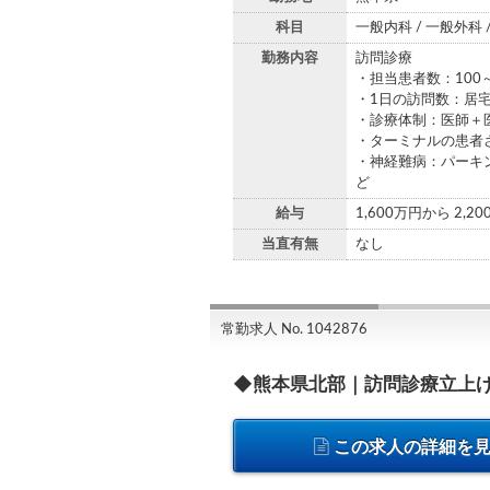
科目
一般内科 / 一般外科 
勤務内容
訪問診療
・担当患者数：100
・1日の訪問数：居宅
・診療体制：医師＋
・ターミナルの患者
・神経難病：パーキ
ど
給与
1,600万円から 2,2
当直有無
なし
常勤求人 No. 1042876
◆熊本県北部｜訪問診療立上
この求人の詳細を