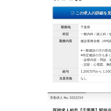
この求人の詳細を
勤務地
千葉県
科目
一般内科 / 婦人科 /
勤務内容
健診業務全般（AM
※一般健診の方の割
※特定健診の方も多
・診察内容：問診、
・読影：心電図、胸部
給与
1,200万円から 1,5
当直有無
なし
常勤求人 No. 1022254
医師求人柏市【千葉県】駅徒歩