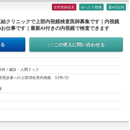
女性医師必見
ゆったり勤務
週4日以内
直結クリニックで上部内視鏡検査医師募集です｜内視鏡
お仕事です｜最新AI付きの内視鏡で検査できます
見る
この求人に問い合わせる
外科 / 健診・人間ドック
断受診者への上部消化管内視鏡 12件/日
ム
等