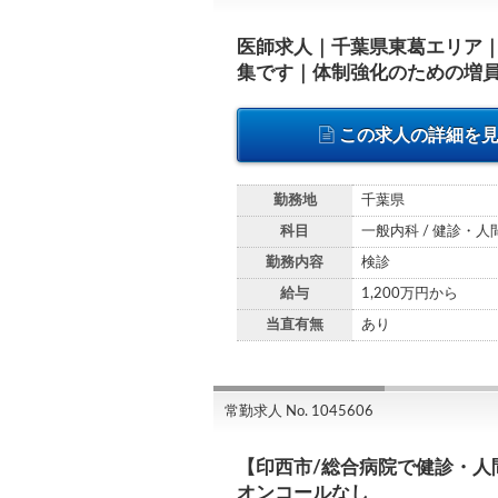
医師求人｜千葉県東葛エリア
集です｜体制強化のための増員募
この求人の詳細を
勤務地
千葉県
科目
一般内科 / 健診・
勤務内容
検診
給与
1,200万円から
当直有無
あり
常勤求人 No. 1045606
【印西市/総合病院で健診・人
オンコールなし