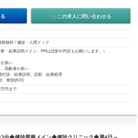
見る
この求人に問い合わせる
 放射線科 / 健診・人間ドック
診察・結果説明メイン、PMは読影や判定もお願いします。）
合が多い
く、高齢者が多い
聴打診、結果説明、読影、結果処理
、胃部(尚可)
00万円まで
3分◆健診業務メイン◆健診クリニック◆週4日～