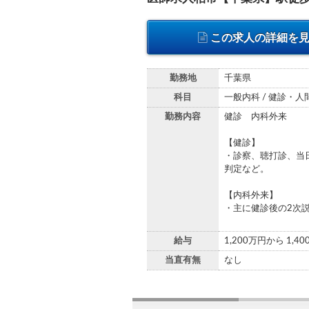
この求人の詳細を
勤務地
千葉県
科目
一般内科 / 健診・
勤務内容
健診 内科外来
【健診】
・診察、聴打診、当
判定など。
【内科外来】
・主に健診後の2次説
給与
1,200万円から 1,4
当直有無
なし