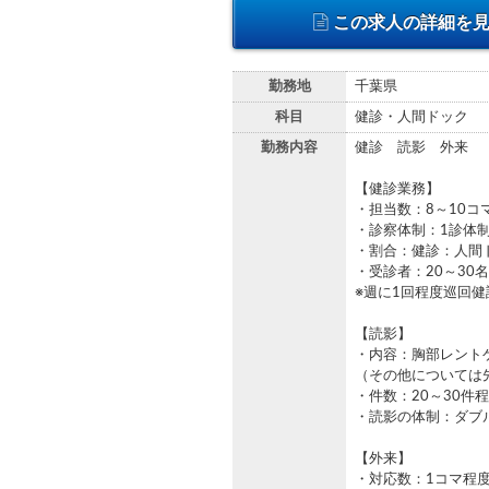
この求人の詳細を
勤務地
千葉県
科目
健診・人間ドック
勤務内容
健診 読影 外来
【健診業務】
・担当数：8～10コ
・診察体制：1診体
・割合：健診：人間
・受診者：20～30
※週に1回程度巡回
【読影】
・内容：胸部レント
（その他については
・件数：20～30件
・読影の体制：ダブ
【外来】
・対応数：1コマ程度