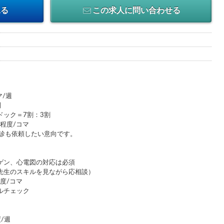
見る
この求人に問い合わせる
マ/週
制
ドック＝7割：3割
名程度/コマ
健診も依頼したい意向です。
ゲン、心電図の対応は必須
先生のスキルを見ながら応相談）
程度/コマ
ルチェック
/週