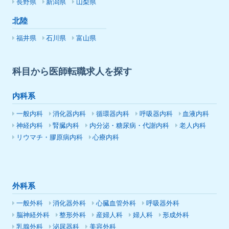
長野県
新潟県
山梨県
北陸
福井県
石川県
富山県
科目から医師転職求人を探す
内科系
一般内科
消化器内科
循環器内科
呼吸器内科
血液内科
神経内科
腎臓内科
内分泌・糖尿病・代謝内科
老人内科
リウマチ・膠原病内科
心療内科
外科系
一般外科
消化器外科
心臓血管外科
呼吸器外科
脳神経外科
整形外科
産婦人科
婦人科
形成外科
乳腺外科
泌尿器科
美容外科