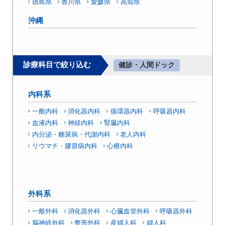
徳島県
香川県
愛媛県
高知県
沖縄
診療科目で絞り込む
健診・人間ドック
内科系
一般内科
消化器内科
循環器内科
呼吸器内科
血液内科
神経内科
腎臓内科
内分泌・糖尿病・代謝内科
老人内科
リウマチ・膠原病内科
心療内科
外科系
一般外科
消化器外科
心臓血管外科
呼吸器外科
脳神経外科
整形外科
産婦人科
婦人科