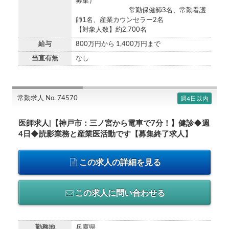
募集）
常勤保健師3名、常勤看護
師1名、産業カウンセラー2名
【対象人数】約2,700名
給与
800万円から 1,400万円まで
当直有無
なし
常勤求人 No. 74570
週4日以内
医師求人|【神戸市：三ノ宮から電車で7分！】健診◆週
4日◆読影業務と産業医活動です【募集終了求人】
この求人の詳細を見る
この求人に問い合わせる
勤務地
兵庫県