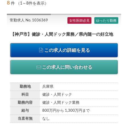
8
件
（1～8件を表示）
常勤求人 No. 1036369
女性医師必見
ゆったり勤務
【神戸市】健診・人間ドック業務／県内随一の好立地
この求人の詳細を見る
この求人に問い合わせる
勤務地
兵庫県
科目
健診・人間ドック
勤務内容
健診・人間ドック業務
給与
800万円から 1,300万円まで
当直有無
なし