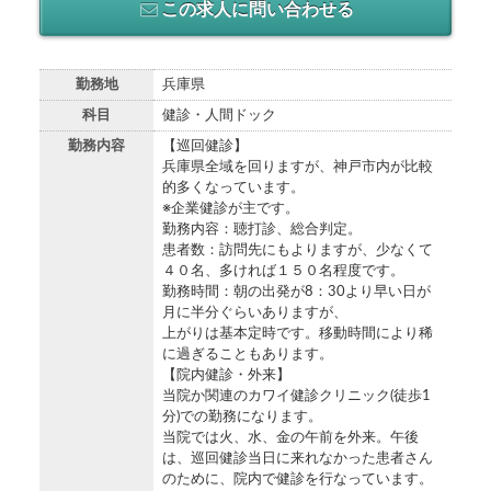
この求人に問い合わせる
勤務地
兵庫県
科目
健診・人間ドック
勤務内容
【巡回健診】
兵庫県全域を回りますが、神戸市内が比較
的多くなっています。
※企業健診が主です。
勤務内容：聴打診、総合判定。
患者数：訪問先にもよりますが、少なくて
４０名、多ければ１５０名程度です。
勤務時間：朝の出発が8：30より早い日が
月に半分ぐらいありますが、
上がりは基本定時です。移動時間により稀
に過ぎることもあります。
【院内健診・外来】
当院か関連のカワイ健診クリニック(徒歩1
分)での勤務になります。
当院では火、水、金の午前を外来。午後
は、巡回健診当日に来れなかった患者さん
のために、院内で健診を行なっています。