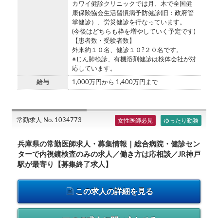
カワイ健診クリニックでは月、木で全国健
康保険協会生活習慣病予防健診(旧：政府管
掌健診）、労災健診を行なっています。
(今後はどちらも枠を増やしていく予定です)
【患者数・受験者数】
外来約１０名、健診１０?２０名です。
※じん肺検診、有機溶剤健診は検体会社が対
応しています。
給与
1,000万円から 1,400万円まで
常勤求人 No. 1034773
女性医師必見
ゆったり勤務
兵庫県の常勤医師求人・募集情報｜総合病院・健診セン
ターで内視鏡検査のみの求人／働き方は応相談／JR神戸
駅が最寄り【募集終了求人】
この求人の詳細を見る