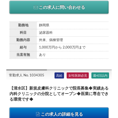
この求人に問い合わせる
勤務地
静岡県
科目
泌尿器科
勤務内容
外来、病棟管理
給与
1,000万円から 2,000万円まで
当直有無
あり
常勤求人 No. 1034305
高給
女性医師必見
週4日以内
【清水区】新規皮膚科クリニックで院長募集◆実績ある
内科クリニックの分院としてオープン◆医業に専念でき
る環境です◆
この求人の詳細を見る