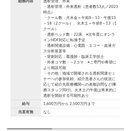
勤務内容
透析管理、外来
・透析管理：外来透析（患者数53人／2023
時点）
・クール数：月水金＝午前8～13・午後13
～18（2クール）、火木土＝午前8～13（1
クール）
・透析ベッド数：22床 ※次年度にオンラ
インHDF対応に転換予定
・透析関連設備：心電図・エコー・血液ガ
ス分析装置等
・穿刺対応：看護師・臨床工学技士
・外来コマ数：～2コマ ※ご専門や希望に
より相談可能
・その他：地域で開催される透析関連セミ
ナーへの参加依頼、紹介患者さんの状況に
応じて紹介先医療機関への表敬訪問など(事
務スタッフ同行)、火木土の午後は将来的に
透析を開始する可能性あり
給与
1,600万円から 2,500万円まで
当直有無
なし