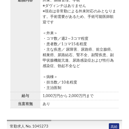
勤務内容
外来、病棟管理、手術
※ダヴィンチはありません
※現在は非常勤による外来対応のみとなりま
す。手術需要があるため、手術可能医師歓
迎です
＜外来＞
・コマ数／週2～3コマ程度
・患者数／1コマ15名程度
・主な疾患／ 尿障害、尿路癌、前立腺癌、
精巣癌、尿路結石、腎不全、副腎疾患、副
甲状腺機能亢進、尿路感染症および性行為
感染症、勃起不全など
＜病棟＞
・担当数／10名程度
・主治医制
給与
1,000万円から 2,000万円まで
当直有無
あり
常勤求人 No. 1045273
高給