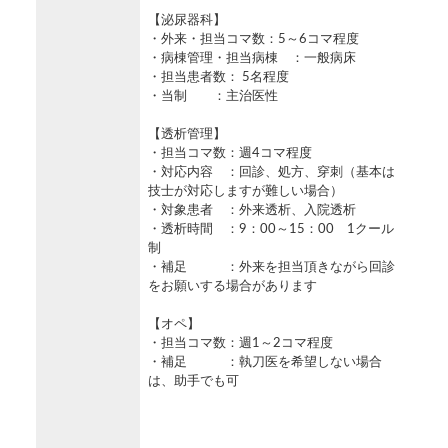
【泌尿器科】
・外来・担当コマ数：5～6コマ程度
・病棟管理・担当病棟 ：一般病床
・担当患者数： 5名程度
・当制 ：主治医性
【透析管理】
・担当コマ数：週4コマ程度
・対応内容 ：回診、処方、穿刺（基本は
技士が対応しますが難しい場合）
・対象患者 ：外来透析、入院透析
・透析時間 ：9：00～15：00 1クール
制
・補足 ：外来を担当頂きながら回診
をお願いする場合があります
【オペ】
・担当コマ数：週1～2コマ程度
・補足 ：執刀医を希望しない場合
は、助手でも可