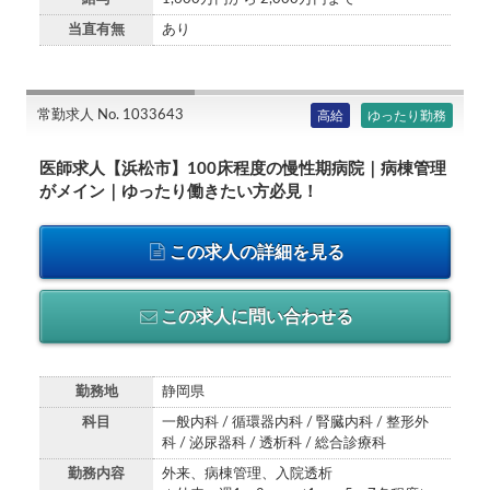
当直有無
あり
常勤求人 No. 1033643
高給
ゆったり勤務
医師求人【浜松市】100床程度の慢性期病院｜病棟管理
がメイン｜ゆったり働きたい方必見！
この求人の詳細を見る
この求人に問い合わせる
勤務地
静岡県
科目
一般内科 / 循環器内科 / 腎臓内科 / 整形外
科 / 泌尿器科 / 透析科 / 総合診療科
勤務内容
外来、病棟管理、入院透析