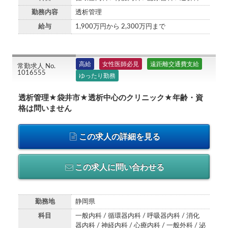
勤務内容
透析管理
給与
1,900万円から 2,300万円まで
高給
女性医師必見
遠距離交通費支給
常勤求人 No.
1016555
ゆったり勤務
透析管理★袋井市★透析中心のクリニック★年齢・資
格は問いません
この求人の詳細を見る
この求人に問い合わせる
勤務地
静岡県
科目
一般内科 / 循環器内科 / 呼吸器内科 / 消化
器内科 / 神経内科 / 心療内科 / 一般外科 / 泌