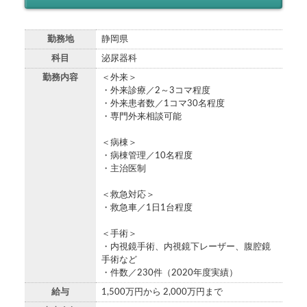
勤務地
静岡県
科目
泌尿器科
勤務内容
＜外来＞
・外来診療／2～3コマ程度
・外来患者数／1コマ30名程度
・専門外来相談可能
＜病棟＞
・病棟管理／10名程度
・主治医制
＜救急対応＞
・救急車／1日1台程度
＜手術＞
・内視鏡手術、内視鏡下レーザー、腹腔鏡
手術など
・件数／230件（2020年度実績）
給与
1,500万円から 2,000万円まで