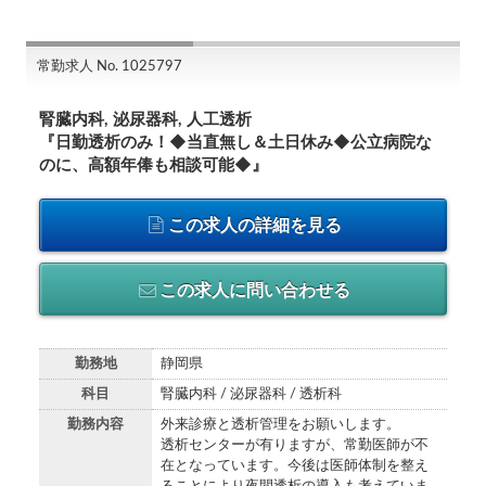
常勤求人 No. 1025797
腎臓内科, 泌尿器科, 人工透析
『日勤透析のみ！◆当直無し＆土日休み◆公立病院な
のに、高額年俸も相談可能◆』
この求人の詳細を見る
この求人に問い合わせる
勤務地
静岡県
科目
腎臓内科 / 泌尿器科 / 透析科
勤務内容
外来診療と透析管理をお願いします。
透析センターが有りますが、常勤医師が不
在となっています。今後は医師体制を整え