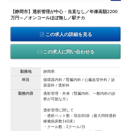
【静岡市】透析管理が中心・当直なし／年俸高額2200
万円～／オンコールほぼ無し／駅チカ
この求人の詳細を見る
この求人に問い合わせる
勤務地
静岡県
科目
循環器内科 / 腎臓内科 / 心臓血管外科 / 泌
尿器科 / 透析科
勤務内容
透析管理・外来（腎臓内科、一般内科の診
察が可能な方）
透析管理に関して
・透析ベット数：現在80床（最大同時透析
稼働病床数160床）
・クール数：2クール/日