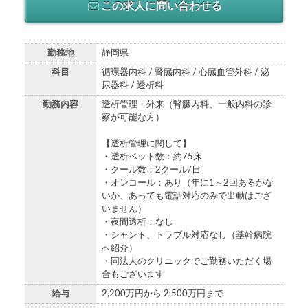
この求人に問い合わせる
勤務地
静岡県
科目
循環器内科 / 腎臓内科 / 心臓血管外科 / 泌
尿器科 / 透析科
勤務内容
透析管理・外来（腎臓内科、一般内科の診
察が可能な方）
【透析管理に関して】
・透析ベット数：約75床
・クール数：2クール/日
・オンコール：あり（年に1～2回あるかな
いか、あっても電話対応のみで出動はござ
いません）
・夜間透析：なし
・シャント、トラブル対応なし（基幹病院
へ紹介）
・同法人のクリニックでご勤務いただく場
合もございます
給与
2,200万円から 2,500万円まで