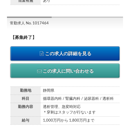
当直有無
あり
常勤求人 No. 1017464
【募集終了】
この求人の詳細を見る
この求人に問い合わせる
勤務地
静岡県
科目
循環器内科 / 腎臓内科 / 泌尿器科 / 透析科
勤務内容
透析管理、急変時対応
＊穿刺はスタッフが行ないます
給与
1,000万円から 1,800万円まで