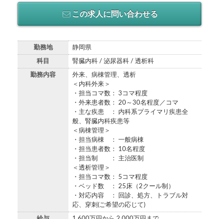
この求人に問い合わせる
勤務地
静岡県
科目
腎臓内科 / 泌尿器科 / 透析科
勤務内容
外来、病棟管理、透析
＜内科外来＞
・担当コマ数： 3コマ程度
・外来患者数： 20～30名程度／コマ
・主な疾患 ： 内科系プライマリ疾患全
般、腎臓内科疾患等
＜病棟管理＞
・担当病棟 ： 一般病棟
・担当患者数： 10名程度
・担当制 ： 主治医制
＜透析管理＞
・担当コマ数： 5コマ程度
・ベッド数 ： 25床（2クール制）
・対応内容 ： 回診、処方、トラブル対
応、穿刺(ご希望の応じて)
給与
1,600万円から 2,000万円まで