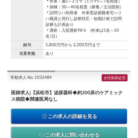
＊外来：週1～2コマ（1コマ5～7名程度）
＊病棟：30～40名程度（療養／主治医制）
＊訪問リハ利用者 外来受診困難者宅へリ
ハ職員と同行し診察対応・短期計画で訪問
診療も計画あり
＊透析：入院透析98％ (外来は5名～10
名/日）
給与
1,800万円から 2,200万円まで
当直有無
あり
常勤求人 No. 1032489
女性医師必見
医師求人|【浜松市】泌尿器科◆約300床のケアミック
ス病院◆関連医局なし
この求人の詳細を見る
この求人に問い合わせる