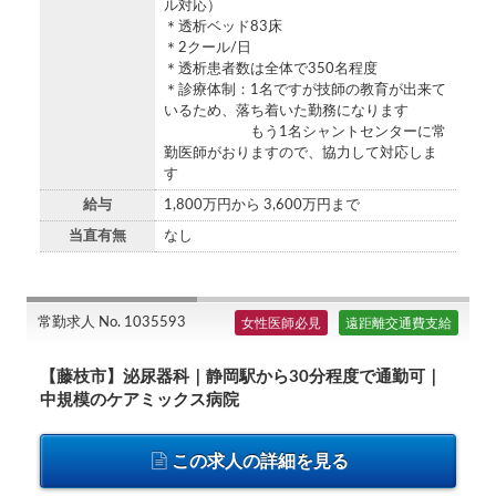
ル対応）
＊透析ベッド83床
＊2クール/日
＊透析患者数は全体で350名程度
＊診療体制：1名ですが技師の教育が出来て
いるため、落ち着いた勤務になります
もう1名シャントセンターに常
勤医師がおりますので、協力して対応しま
す
給与
1,800万円から 3,600万円まで
当直有無
なし
常勤求人 No. 1035593
女性医師必見
遠距離交通費支給
【藤枝市】泌尿器科｜静岡駅から30分程度で通勤可｜
中規模のケアミックス病院
この求人の詳細を見る