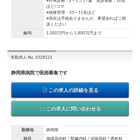
※外来診療：2～3コマ/週 受診者数：20名
ほど/コマ
※病棟管理：10～15名ほど
※現在は手術ありませんが、希望あればご相
談ください
給与
1,300万円から 1,800万円まで
常勤求人 No. 1028121
静岡県病院で医師募集です
この求人の詳細を見る
この求人に問い合わせる
勤務地
静岡県
科目
循環器内科 / 腎臓内科 / 泌尿器科 / 透析科