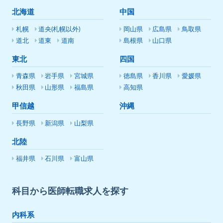
北海道
中国
札幌
道央(札幌以外)
岡山県
広島県
鳥取県
道北
道東
道南
島根県
山口県
東北
四国
青森県
岩手県
宮城県
徳島県
香川県
愛媛県
秋田県
山形県
福島県
高知県
甲信越
沖縄
長野県
新潟県
山梨県
北陸
福井県
石川県
富山県
科目から医師転職求人を探す
内科系