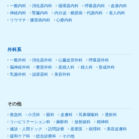
一般内科
消化器内科
循環器内科
呼吸器内科
血液内科
神経内科
腎臓内科
内分泌・糖尿病・代謝内科
老人内科
リウマチ・膠原病内科
心療内科
外科系
一般外科
消化器外科
心臓血管外科
呼吸器外科
脳神経外科
整形外科
産婦人科
婦人科
形成外科
乳腺外科
泌尿器科
美容外科
その他
救急科
小児科
眼科
皮膚科
耳鼻咽喉科
透析科
リハビリテーション科
麻酔科
放射線科
精神科
健診・人間ドック
訪問診療
産業医
病理科
美容皮膚科
緩和ケア科
総合診療科
その他