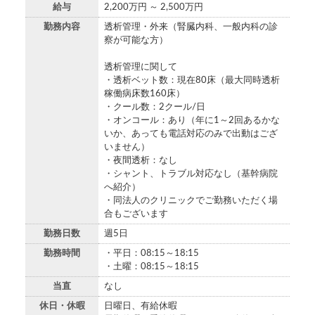
給与
2,200万円 ～ 2,500万円
勤務内容
透析管理・外来（腎臓内科、一般内科の診
察が可能な方）
透析管理に関して
・透析ベット数：現在80床（最大同時透析
稼働病床数160床）
・クール数：2クール/日
・オンコール：あり（年に1～2回あるかな
いか、あっても電話対応のみで出動はござ
いません）
・夜間透析：なし
・シャント、トラブル対応なし（基幹病院
へ紹介）
・同法人のクリニックでご勤務いただく場
合もございます
勤務日数
週5日
勤務時間
・平日：08:15～18:15
・土曜：08:15～18:15
当直
なし
休日・休暇
日曜日、有給休暇