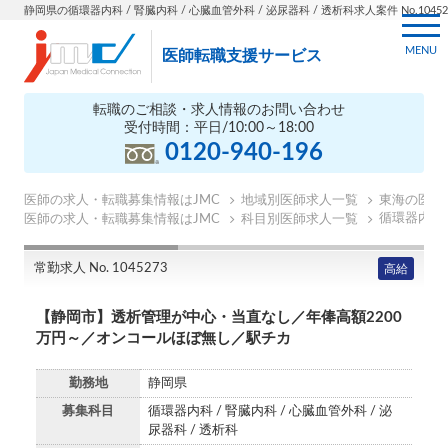
静岡県の循環器内科 / 腎臓内科 / 心臓血管外科 / 泌尿器科 / 透析科求人案件 No.10452
MENU
医師転職支援サービス
転職のご相談・求人情報のお問い合わせ
受付時間：平日/10:00～18:00
0120-940-196
医師の求人・転職募集情報はJMC
地域別医師求人一覧
東海の医師
循環器内科
医師の求人・転職募集情報はJMC
科目別医師求人一覧
常勤求人 No. 1045273
高給
【静岡市】透析管理が中心・当直なし／年俸高額2200
万円～／オンコールほぼ無し／駅チカ
勤務地
静岡県
募集科目
循環器内科 / 腎臓内科 / 心臓血管外科 / 泌
尿器科 / 透析科