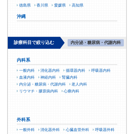
徳島県
香川県
愛媛県
高知県
沖縄
診療科目で絞り込む
内分泌・糖尿病・代謝内科
内科系
一般内科
消化器内科
循環器内科
呼吸器内科
血液内科
神経内科
腎臓内科
内分泌・糖尿病・代謝内科
老人内科
リウマチ・膠原病内科
心療内科
外科系
一般外科
消化器外科
心臓血管外科
呼吸器外科