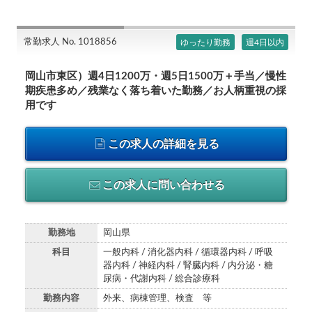
常勤求人 No. 1018856
ゆったり勤務
週4日以内
岡山市東区）週4日1200万・週5日1500万＋手当／慢性
期疾患多め／残業なく落ち着いた勤務／お人柄重視の採
用です
この求人の詳細を見る
この求人に問い合わせる
勤務地
岡山県
科目
一般内科 / 消化器内科 / 循環器内科 / 呼吸
器内科 / 神経内科 / 腎臓内科 / 内分泌・糖
尿病・代謝内科 / 総合診療科
勤務内容
外来、病棟管理、検査 等