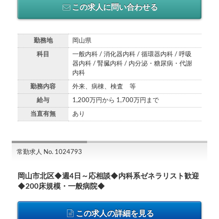
この求人に問い合わせる
勤務地
岡山県
科目
一般内科 / 消化器内科 / 循環器内科 / 呼吸
器内科 / 腎臓内科 / 内分泌・糖尿病・代謝
内科
勤務内容
外来、病棟、検査 等
給与
1,200万円から 1,700万円まで
当直有無
あり
常勤求人 No. 1024793
岡山市北区◆週4日～応相談◆内科系ゼネラリスト歓迎
◆200床規模・一般病院◆
この求人の詳細を見る