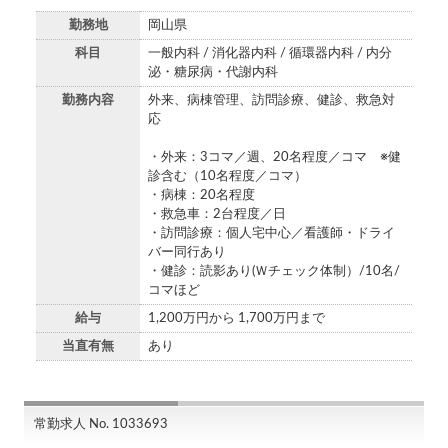
勤務地
岡山県
科目
一般内科 / 消化器内科 / 循環器内科 / 内分
泌・糖尿病・代謝内科
勤務内容
外来、病棟管理、訪問診療、健診、救急対
応
・外来：3コマ／週、20名程度／コマ ※健
診含む（10名程度／コマ）
・病棟：20名程度
・救急車：2台程度／日
・訪問診療：個人宅中心／看護師・ドライ
バー同行あり
・健診：読影あり(Ｗチェック体制）/10名/
コマほど
給与
1,200万円から 1,700万円まで
当直有無
あり
常勤求人 No. 1033693