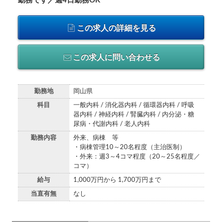
勤務です／週4日勤務OK
この求人の詳細を見る
この求人に問い合わせる
勤務地
岡山県
科目
一般内科 / 消化器内科 / 循環器内科 / 呼吸
器内科 / 神経内科 / 腎臓内科 / 内分泌・糖
尿病・代謝内科 / 老人内科
勤務内容
外来、病棟 等
・病棟管理10～20名程度（主治医制）
・外来：週3～4コマ程度（20～25名程度／
コマ）
給与
1,000万円から 1,700万円まで
当直有無
なし