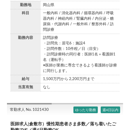
勤務地
岡山県
科目
一般内科 / 消化器内科 / 循環器内科 / 呼吸
器内科 / 神経内科 / 腎臓内科 / 内分泌・糖
尿病・代謝内科 / 一般外科 / 整形外科 / 訪
問診療
勤務内容
訪問診療
・訪問先：居宅6：施設4
・訪問件数：10件程／日（目安）
・訪問診療時の同行者：医師1名＋看護師1
名（運転手）
※医師が業務に専念できるよう看護師が診療
に同行します。
給与
1,500万円から 2,200万円まで
当直有無
なし
常勤求人 No. 1021430
ゆったり勤務
週4日以内
医師求人|倉敷市）慢性期患者さま多数／落ち着いたご