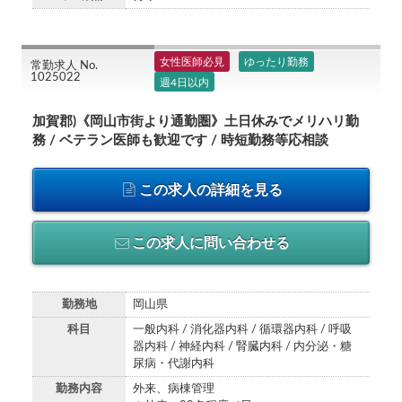
女性医師必見
ゆったり勤務
常勤求人 No.
1025022
週4日以内
加賀郡)《岡山市街より通勤圏》土日休みでメリハリ勤
務 / ベテラン医師も歓迎です / 時短勤務等応相談
この求人の詳細を見る
この求人に問い合わせる
勤務地
岡山県
科目
一般内科 / 消化器内科 / 循環器内科 / 呼吸
器内科 / 神経内科 / 腎臓内科 / 内分泌・糖
尿病・代謝内科
勤務内容
外来、病棟管理