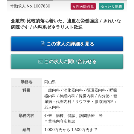
常勤求人 No. 1007830
女性医師必見
ゆったり勤務
倉敷市) 比較的落ち着いた、適度な労働強度 / きれいな
病院です / 内科系ゼネラリスト歓迎
この求人の詳細を見る
この求人に問い合わせる
勤務地
岡山県
科目
一般内科 / 消化器内科 / 循環器内科 / 呼吸
器内科 / 神経内科 / 腎臓内科 / 内分泌・糖
尿病・代謝内科 / リウマチ・膠原病内科 /
老人内科
勤務内容
外来、病棟、健診、訪問診療 等
＊業務内容応相談
給与
1,000万円から 1,600万円まで