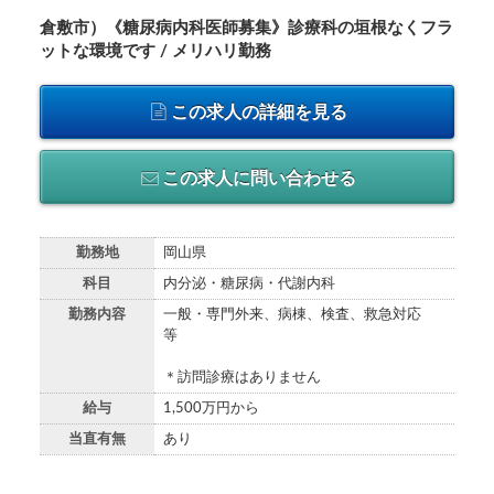
倉敷市）《糖尿病内科医師募集》診療科の垣根なくフラ
ットな環境です / メリハリ勤務
この求人の詳細を見る
この求人に問い合わせる
勤務地
岡山県
科目
内分泌・糖尿病・代謝内科
勤務内容
一般・専門外来、病棟、検査、救急対応
等
＊訪問診療はありません
給与
1,500万円から
当直有無
あり