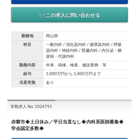
この求人に問い合わせる
勤務地
岡山県
科目
一般内科 / 消化器内科 / 循環器内科 / 呼吸
器内科 / 神経内科 / 腎臓内科 / 内分泌・糖
尿病・代謝内科
勤務内容
外来、病棟、検査、健診業務 等
給与
1,000万円から 1,800万円まで
当直有無
あり
常勤求人 No. 1024791
赤磐市◆土日休み／平日当直なし◆内科系医師募集◆
学会認定多数◆