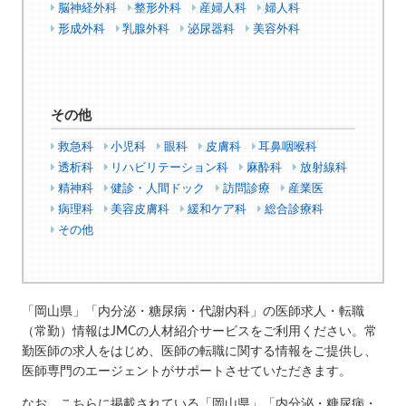
脳神経外科
整形外科
産婦人科
婦人科
形成外科
乳腺外科
泌尿器科
美容外科
その他
救急科
小児科
眼科
皮膚科
耳鼻咽喉科
透析科
リハビリテーション科
麻酔科
放射線科
精神科
健診・人間ドック
訪問診療
産業医
病理科
美容皮膚科
緩和ケア科
総合診療科
その他
「岡山県」「内分泌・糖尿病・代謝内科」の医師求人・転職
（常勤）情報はJMCの人材紹介サービスをご利用ください。常
勤医師の求人をはじめ、医師の転職に関する情報をご提供し、
医師専門のエージェントがサポートさせていただきます。
なお、こちらに掲載されている「岡山県」「内分泌・糖尿病・