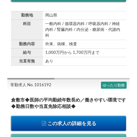
勤務地
岡山県
科目
一般内科 / 循環器内科 / 呼吸器内科 / 神経
内科 / 腎臓内科 / 内分泌・糖尿病・代謝内
科
勤務内容
外来、病棟、検査
給与
1,000万円から 1,700万円まで
当直有無
あり
常勤求人 No. 1016192
ゆったり勤務
倉敷市◆医師の平均勤続年数長め／働きやすい環境です
◆勤務日数や当直免除応相談◆
この求人の詳細を見る