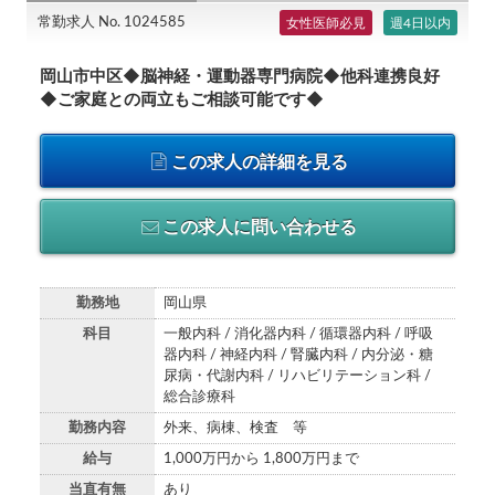
常勤求人 No. 1024585
女性医師必見
週4日以内
岡山市中区◆脳神経・運動器専門病院◆他科連携良好
◆ご家庭との両立もご相談可能です◆
この求人の詳細を見る
この求人に問い合わせる
勤務地
岡山県
科目
一般内科 / 消化器内科 / 循環器内科 / 呼吸
器内科 / 神経内科 / 腎臓内科 / 内分泌・糖
尿病・代謝内科 / リハビリテーション科 /
総合診療科
勤務内容
外来、病棟、検査 等
給与
1,000万円から 1,800万円まで
当直有無
あり