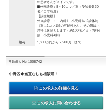
の患者さんがメインです。
■外来診療：8～10コマ／週（受診者数30
名／コマ程度）
【診療規模】
外来診療 ： 内科1、小児科1の2診体制
（週に1コマ1診の可能性あり、その際は小
児科は休診とします）約100名／日（内科6
割、小児科4割）
給与
1,800万円から 2,500万円まで
常勤求人 No. 1008742
中野区◆当直なしも相談可！
この求人の詳細を見る
この求人に問い合わせる