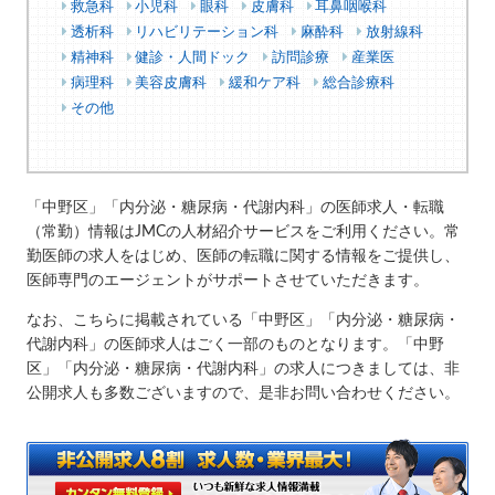
救急科
小児科
眼科
皮膚科
耳鼻咽喉科
透析科
リハビリテーション科
麻酔科
放射線科
精神科
健診・人間ドック
訪問診療
産業医
病理科
美容皮膚科
緩和ケア科
総合診療科
その他
「中野区」「内分泌・糖尿病・代謝内科」の医師求人・転職
（常勤）情報はJMCの人材紹介サービスをご利用ください。常
勤医師の求人をはじめ、医師の転職に関する情報をご提供し、
医師専門のエージェントがサポートさせていただきます。
なお、こちらに掲載されている「中野区」「内分泌・糖尿病・
代謝内科」の医師求人はごく一部のものとなります。「中野
区」「内分泌・糖尿病・代謝内科」の求人につきましては、非
公開求人も多数ございますので、是非お問い合わせください。