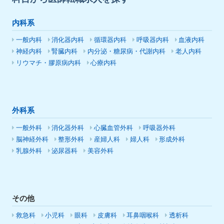
内科系
一般内科
消化器内科
循環器内科
呼吸器内科
血液内科
神経内科
腎臓内科
内分泌・糖尿病・代謝内科
老人内科
リウマチ・膠原病内科
心療内科
外科系
一般外科
消化器外科
心臓血管外科
呼吸器外科
脳神経外科
整形外科
産婦人科
婦人科
形成外科
乳腺外科
泌尿器科
美容外科
その他
救急科
小児科
眼科
皮膚科
耳鼻咽喉科
透析科