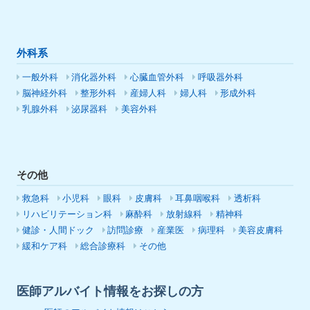
外科系
一般外科
消化器外科
心臓血管外科
呼吸器外科
脳神経外科
整形外科
産婦人科
婦人科
形成外科
乳腺外科
泌尿器科
美容外科
その他
救急科
小児科
眼科
皮膚科
耳鼻咽喉科
透析科
リハビリテーション科
麻酔科
放射線科
精神科
健診・人間ドック
訪問診療
産業医
病理科
美容皮膚科
緩和ケア科
総合診療科
その他
医師アルバイト情報をお探しの方