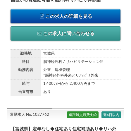
仙台からも通勤可能★脳外科/リハビリ科募集
この求人の詳細を見る
この求人に問い合わせる
勤務地
宮城県
科目
脳神経外科 / リハビリテーション科
勤務内容
外来、病棟管理
*脳神経外科外来とリハビリ外来
給与
1,400万円から 2,400万円まで
当直有無
あり
常勤求人 No. 1027762
遠距離交通費支給
週4日以内
【宮城県】定年なし◆住宅あり住宅補助あり◆リハ外