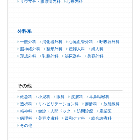
リウマチ・膠原病内科
心療内科
外科系
一般外科
消化器外科
心臓血管外科
呼吸器外科
脳神経外科
整形外科
産婦人科
婦人科
形成外科
乳腺外科
泌尿器科
美容外科
その他
救急科
小児科
眼科
皮膚科
耳鼻咽喉科
透析科
リハビリテーション科
麻酔科
放射線科
精神科
健診・人間ドック
訪問診療
産業医
病理科
美容皮膚科
緩和ケア科
総合診療科
その他