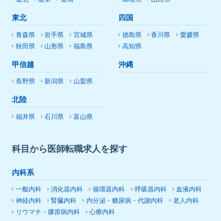
東北
四国
青森県
岩手県
宮城県
徳島県
香川県
愛媛県
秋田県
山形県
福島県
高知県
甲信越
沖縄
長野県
新潟県
山梨県
北陸
福井県
石川県
富山県
科目から医師転職求人を探す
内科系
一般内科
消化器内科
循環器内科
呼吸器内科
血液内科
神経内科
腎臓内科
内分泌・糖尿病・代謝内科
老人内科
リウマチ・膠原病内科
心療内科