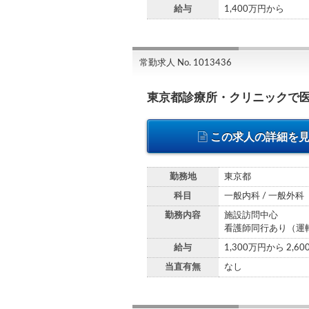
給与
1,400万円から
常勤求人 No. 1013436
東京都診療所・クリニックで
この求人の詳細を
勤務地
東京都
科目
一般内科 / 一般外科
勤務内容
施設訪問中心
看護師同行あり（運
給与
1,300万円から 2,6
当直有無
なし