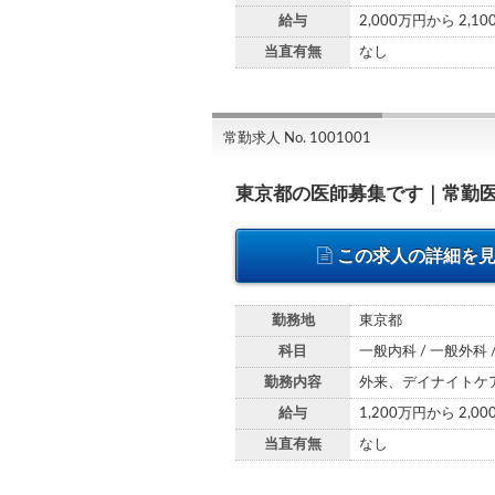
給与
2,000万円から 2,1
当直有無
なし
常勤求人 No. 1001001
東京都の医師募集です｜常勤
この求人の詳細を
勤務地
東京都
科目
一般内科 / 一般外科 
勤務内容
外来、デイナイトケ
給与
1,200万円から 2,0
当直有無
なし