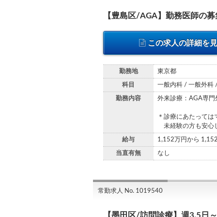
【豊島区/AGA】勤務医師の
この求人の詳細を
勤務地
東京都
科目
一般内科 / 一般外科 
勤務内容
外来診療：AGA専門
＊診療にあたっては
未経験の方も安心し
給与
1,152万円から 1,1
当直有無
なし
常勤求人 No. 1019540
【墨田区/訪問診療】週3.5日