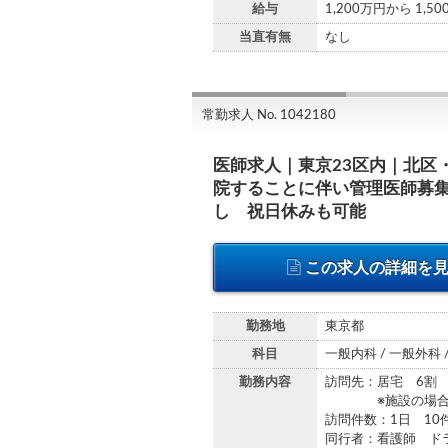
給与
1,200万円から 1,5
当直有無
なし
常勤求人 No. 1042180
医師求人｜東京23区内｜北区
院することに伴い管理医師募
し 祝日休みも可能
この求人の詳細を
勤務地
東京都
科目
一般内科 / 一般外科 
勤務内容
訪問先：居宅 6割
※施設の場合 グ
訪問件数：1日 10
同行者：看護師 ド