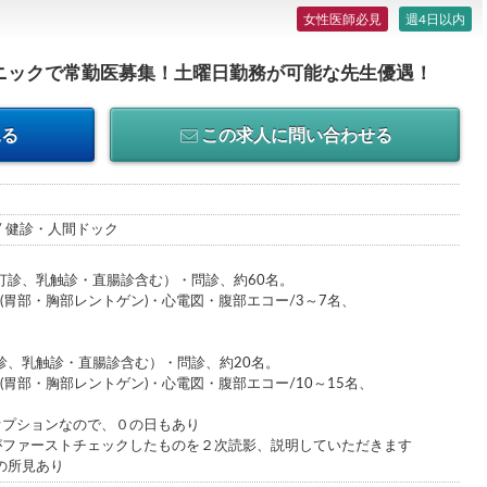
女性医師必見
週4日以内
ニックで常勤医募集！土曜日勤務が可能な先生優遇！
見る
この求人に問い合わせる
 / 健診・人間ドック
打診、乳触診・直腸診含む）・問診、約60名。
(胃部・胸部レントゲン)・心電図・腹部エコー/3～7名、
診、乳触診・直腸診含む）・問診、約20名。
(胃部・胸部レントゲン)・心電図・腹部エコー/10～15名、
オプションなので、０の日もあり
がファーストチェックしたものを２次読影、説明していただきます
の所見あり