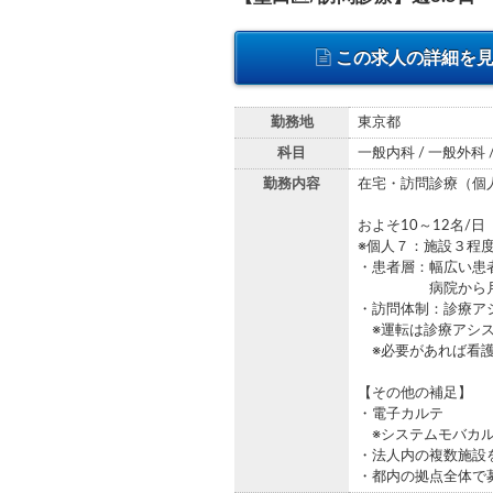
この求人の詳細を
勤務地
東京都
科目
一般内科 / 一般外科 
勤務内容
在宅・訪問診療（個
およそ10～12名/
※個人７：施設３程
・患者層：幅広い患
病院から月に1～
・訪問体制：診療ア
※運転は診療アシス
※必要があれば看護
【その他の補足】
・電子カルテ
※システムモバカル
・法人内の複数施設
・都内の拠点全体で