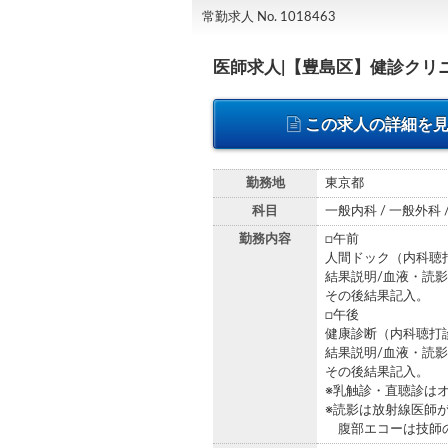
常勤求人 No. 1018463
医師求人|【豊島区】健診クリ
この求人の詳細を
勤務地
東京都
科目
一般内科 / 一般外科
勤務内容
□午前
人間ドック（内科聴
結果説明/血液・読影
その後結果記入。
□午後
健康診断（内科聴打
結果説明/血液・読影
その後結果記入。
※乳触診・直聴診は
※読影は放射線医師
腹部エコーは技師