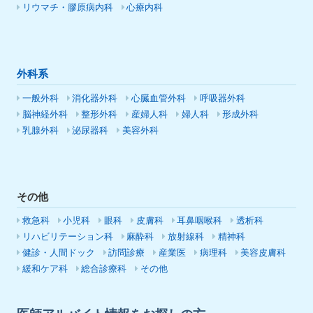
リウマチ・膠原病内科
心療内科
外科系
一般外科
消化器外科
心臓血管外科
呼吸器外科
脳神経外科
整形外科
産婦人科
婦人科
形成外科
乳腺外科
泌尿器科
美容外科
その他
救急科
小児科
眼科
皮膚科
耳鼻咽喉科
透析科
リハビリテーション科
麻酔科
放射線科
精神科
健診・人間ドック
訪問診療
産業医
病理科
美容皮膚科
緩和ケア科
総合診療科
その他