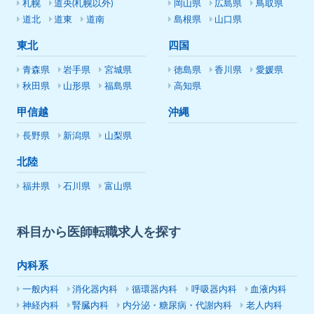
札幌
道央(札幌以外)
岡山県
広島県
鳥取県
道北
道東
道南
島根県
山口県
東北
四国
青森県
岩手県
宮城県
徳島県
香川県
愛媛県
秋田県
山形県
福島県
高知県
甲信越
沖縄
長野県
新潟県
山梨県
北陸
福井県
石川県
富山県
科目から医師転職求人を探す
内科系
一般内科
消化器内科
循環器内科
呼吸器内科
血液内科
神経内科
腎臓内科
内分泌・糖尿病・代謝内科
老人内科