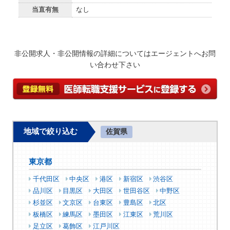
当直有無
なし
非公開求人・非公開情報の詳細についてはエージェントへお問
い合わせ下さい
地域で絞り込む
佐賀県
東京都
千代田区
中央区
港区
新宿区
渋谷区
品川区
目黒区
大田区
世田谷区
中野区
杉並区
文京区
台東区
豊島区
北区
板橋区
練馬区
墨田区
江東区
荒川区
足立区
葛飾区
江戸川区