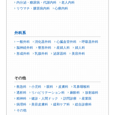
内分泌・糖尿病・代謝内科
老人内科
リウマチ・膠原病内科
心療内科
外科系
一般外科
消化器外科
心臓血管外科
呼吸器外科
脳神経外科
整形外科
産婦人科
婦人科
形成外科
乳腺外科
泌尿器科
美容外科
その他
救急科
小児科
眼科
皮膚科
耳鼻咽喉科
透析科
リハビリテーション科
麻酔科
放射線科
精神科
健診・人間ドック
訪問診療
産業医
病理科
美容皮膚科
緩和ケア科
総合診療科
その他