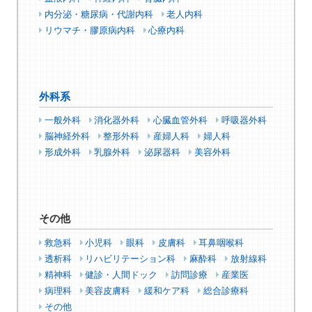
内分泌・糖尿病・代謝内科
老人内科
リウマチ・膠原病内科
心療内科
外科系
一般外科
消化器外科
心臓血管外科
呼吸器外科
脳神経外科
整形外科
産婦人科
婦人科
形成外科
乳腺外科
泌尿器科
美容外科
その他
救急科
小児科
眼科
皮膚科
耳鼻咽喉科
透析科
リハビリテーション科
麻酔科
放射線科
精神科
健診・人間ドック
訪問診療
産業医
病理科
美容皮膚科
緩和ケア科
総合診療科
その他