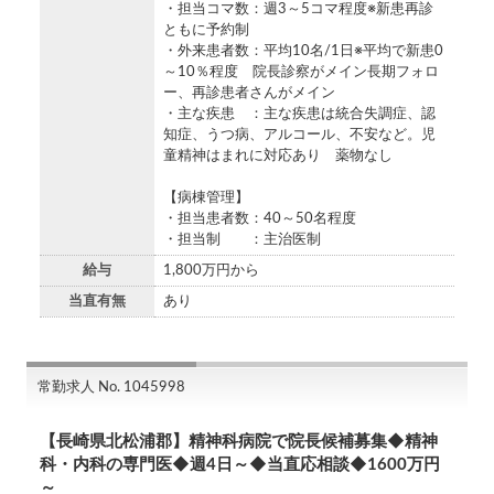
・担当コマ数：週3～5コマ程度※新患再診
ともに予約制
・外来患者数：平均10名/1日※平均で新患0
～10％程度 院長診察がメイン長期フォロ
ー、再診患者さんがメイン
・主な疾患 ：主な疾患は統合失調症、認
知症、うつ病、アルコール、不安など。児
童精神はまれに対応あり 薬物なし
【病棟管理】
・担当患者数：40～50名程度
・担当制 ：主治医制
給与
1,800万円から
当直有無
あり
常勤求人 No. 1045998
【長崎県北松浦郡】精神科病院で院長候補募集◆精神
科・内科の専門医◆週4日～◆当直応相談◆1600万円
～