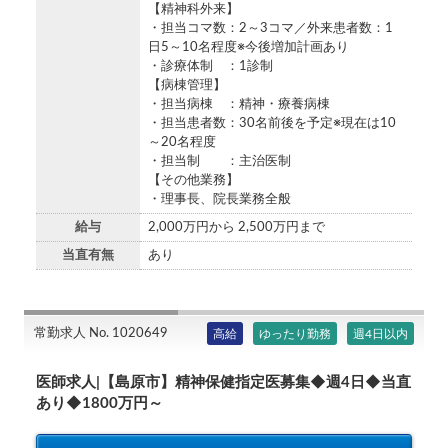
【精神科外来】
・担当コマ数：2～3コマ／外来患者数：1
日5～10名程度※今後増加計画あり
・診療体制 ：1診制
【病棟管理】
・担当病棟 ：精神・療養病棟
・担当患者数：30名前後を予定※現在は10
～20名程度
・担当制 ：主治医制
【その他業務】
・理事長、院長業務全般
給与
2,000万円から 2,500万円まで
当直有無
あり
常勤求人 No. 1020649
高給
ゆったり勤務
週4日以内
医師求人|【島原市】精神保健指定医募集◆週4日◆当直
あり◆1800万円～