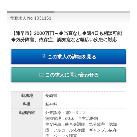
常勤求人 No. 1031151
【諫早市】2000万円～◆当直なし◆週4日も相談可能
◆気分障害、依存症、認知症など幅広い疾患に対応
この求人の詳細を見る
この求人に問い合わせる
勤務地
長崎県
科目
精神科
勤務内容
外来診療：週2～3コマ
病棟管理：60床 ＊主治医制
主な疾患：統合失調症 気分障害 認知
症 アルコール依存症 ギャンブル依存
症 パニック障害