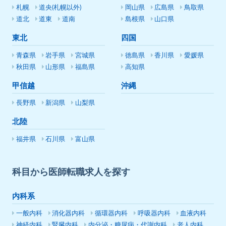
札幌
道央(札幌以外)
岡山県
広島県
鳥取県
道北
道東
道南
島根県
山口県
東北
四国
青森県
岩手県
宮城県
徳島県
香川県
愛媛県
秋田県
山形県
福島県
高知県
甲信越
沖縄
長野県
新潟県
山梨県
北陸
福井県
石川県
富山県
科目から医師転職求人を探す
内科系
一般内科
消化器内科
循環器内科
呼吸器内科
血液内科
神経内科
腎臓内科
内分泌・糖尿病・代謝内科
老人内科