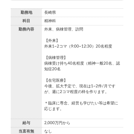
勤務地
長崎県
科目
精神科
勤務内容
外来、病棟管理、訪問
【外来】
外来1~2コマ（9:00~12:30）20名程度
【病棟管理】
病棟受け持ち40名程度（精神一般20名、認
知症20名
【在宅医療】
今後、拡大予定で、現在は1~2件/月です
が、週に2コマ程度の枠を作ります。
＊臨床に専念、経営も学びたい等は希望に
応じます。
給与
2,000万円から
当直有無
なし