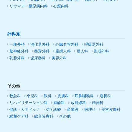
リウマチ・膠原病内科
心療内科
外科系
一般外科
消化器外科
心臓血管外科
呼吸器外科
脳神経外科
整形外科
産婦人科
婦人科
形成外科
乳腺外科
泌尿器科
美容外科
その他
救急科
小児科
眼科
皮膚科
耳鼻咽喉科
透析科
リハビリテーション科
麻酔科
放射線科
精神科
健診・人間ドック
訪問診療
産業医
病理科
美容皮膚科
緩和ケア科
総合診療科
その他