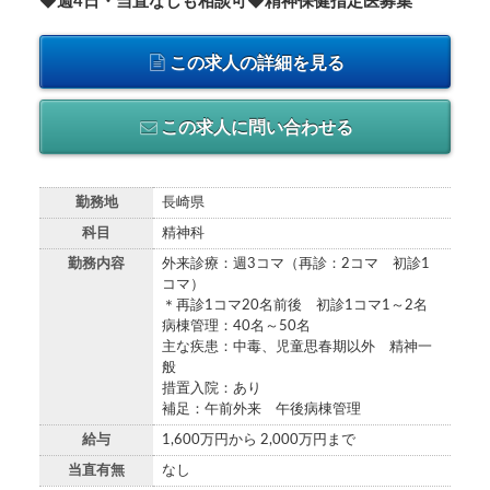
◆週4日・当直なしも相談可◆精神保健指定医募集
この求人の詳細を見る
この求人に問い合わせる
勤務地
長崎県
科目
精神科
勤務内容
外来診療：週3コマ（再診：2コマ 初診1
コマ）
＊再診1コマ20名前後 初診1コマ1～2名
病棟管理：40名～50名
主な疾患：中毒、児童思春期以外 精神一
般
措置入院：あり
補足：午前外来 午後病棟管理
給与
1,600万円から 2,000万円まで
当直有無
なし