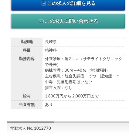
この求人の詳細を見る
この求人に問い合わせる
勤務地
長崎県
科目
精神科
勤務内容
外来診療：週2コマ（サテライトクリニック
で外来）
病棟管理：30名～40名（主治医制）
主な疾患：統合失調症 うつ 認知症 ＊
中毒・児童思春期はいない
措置入院：なし
給与
1,800万円から 2,000万円まで
当直有無
あり
常勤求人 No. 1012770