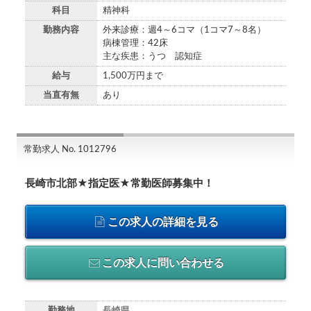
科目
精神科
勤務内容
外来診療：週4～6コマ（1コマ7～8名）
病棟管理：42床
主な疾患：うつ 認知症
給与
1,500万円まで
当直有無
あり
常勤求人 No. 1012796
長崎市北部★指定医★常勤医師募集中！
この求人の詳細を見る
この求人に問い合わせる
勤務地
長崎県