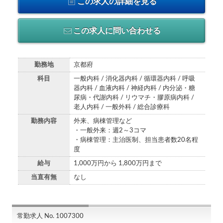
この求人の詳細を見る
この求人に問い合わせる
勤務地
京都府
科目
一般内科 / 消化器内科 / 循環器内科 / 呼吸
器内科 / 血液内科 / 神経内科 / 内分泌・糖
尿病・代謝内科 / リウマチ・膠原病内科 /
老人内科 / 一般外科 / 総合診療科
勤務内容
外来、病棟管理など
・一般外来：週2～3コマ
・病棟管理：主治医制、担当患者数20名程
度
給与
1,000万円から 1,800万円まで
当直有無
なし
常勤求人 No. 1007300