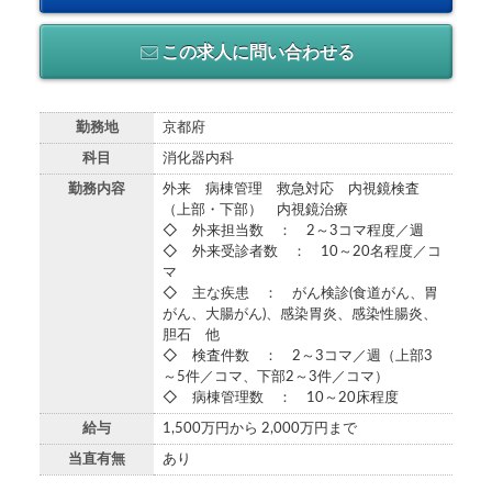
この求人に問い合わせる
勤務地
京都府
科目
消化器内科
勤務内容
外来 病棟管理 救急対応 内視鏡検査
（上部・下部） 内視鏡治療
◇ 外来担当数 ： 2～3コマ程度／週
◇ 外来受診者数 ： 10～20名程度／コ
マ
◇ 主な疾患 ： がん検診(食道がん、胃
がん、大腸がん)、感染胃炎、感染性腸炎、
胆石 他
◇ 検査件数 ： 2～3コマ／週（上部3
～5件／コマ、下部2～3件／コマ）
◇ 病棟管理数 ： 10～20床程度
給与
1,500万円から 2,000万円まで
当直有無
あり