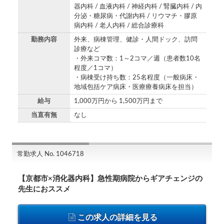
器内科 / 血液内科 / 神経内科 / 腎臓内科 / 内
分泌・糖尿病・代謝内科 / リウマチ・膠原
病内科 / 老人内科 / 総合診療科
勤務内容
外来、病棟管理、健診・人間ドック、訪問
診療など
・外来コマ数：1～2コマ／週（患者数10名
程度／1コマ）
・病棟受け持ち数：25名程度（一般病床・
地域包括ケア病床・医療療養病床を担当）
給与
1,000万円から 1,500万円まで
当直有無
なし
常勤求人 No. 1046718
【京都市×消化器内科】急性期病院からギアチェンジの
先生におススメ
この求人の詳細を見る