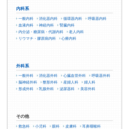
内科系
一般内科
消化器内科
循環器内科
呼吸器内科
血液内科
神経内科
腎臓内科
内分泌・糖尿病・代謝内科
老人内科
リウマチ・膠原病内科
心療内科
外科系
一般外科
消化器外科
心臓血管外科
呼吸器外科
脳神経外科
整形外科
産婦人科
婦人科
形成外科
乳腺外科
泌尿器科
美容外科
その他
救急科
小児科
眼科
皮膚科
耳鼻咽喉科