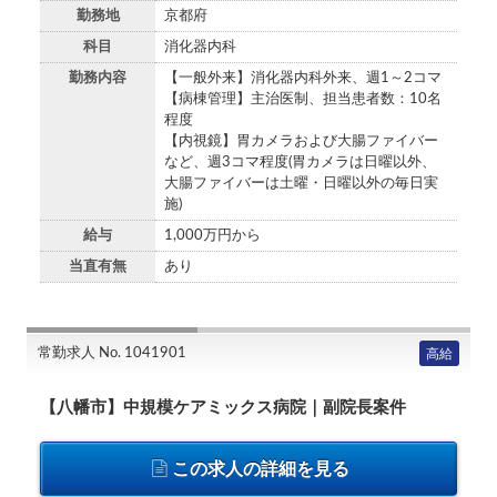
勤務地
京都府
科目
消化器内科
勤務内容
【一般外来】消化器内科外来、週1～2コマ
【病棟管理】主治医制、担当患者数：10名
程度
【内視鏡】胃カメラおよび大腸ファイバー
など、週3コマ程度(胃カメラは日曜以外、
大腸ファイバーは土曜・日曜以外の毎日実
施)
給与
1,000万円から
当直有無
あり
常勤求人 No. 1041901
高給
【八幡市】中規模ケアミックス病院｜副院長案件
この求人の詳細を見る