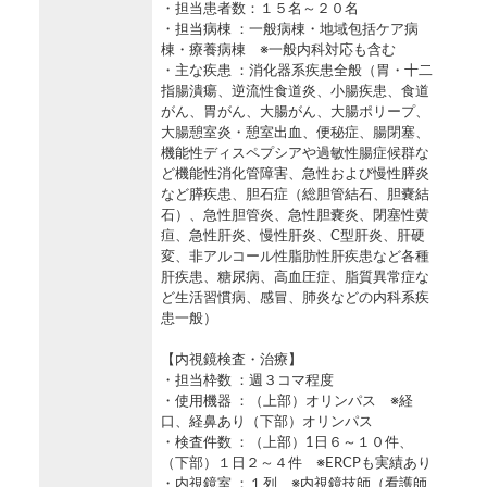
・担当患者数：１５名～２０名
・担当病棟 ：一般病棟・地域包括ケア病
棟・療養病棟 ※一般内科対応も含む
・主な疾患 ：消化器系疾患全般（胃・十二
指腸潰瘍、逆流性食道炎、小腸疾患、食道
がん、胃がん、大腸がん、大腸ポリープ、
大腸憩室炎・憩室出血、便秘症、腸閉塞、
機能性ディスペプシアや過敏性腸症候群な
ど機能性消化管障害、急性および慢性膵炎
など膵疾患、胆石症（総胆管結石、胆嚢結
石）、急性胆管炎、急性胆嚢炎、閉塞性黄
疸、急性肝炎、慢性肝炎、C型肝炎、肝硬
変、非アルコール性脂肪性肝疾患など各種
肝疾患、糖尿病、高血圧症、脂質異常症な
ど生活習慣病、感冒、肺炎などの内科系疾
患一般）
【内視鏡検査・治療】
・担当枠数 ：週３コマ程度
・使用機器 ：（上部）オリンパス ※経
口、経鼻あり（下部）オリンパス
・検査件数 ：（上部）1日６～１０件、
（下部）１日２～４件 ※ERCPも実績あり
・内視鏡室 ：１列 ※内視鏡技師（看護師