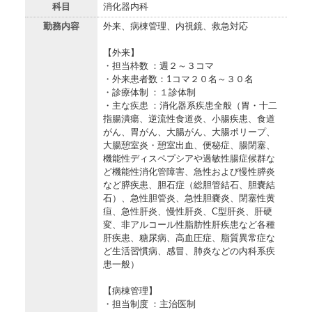
科目
消化器内科
勤務内容
外来、病棟管理、内視鏡、救急対応
【外来】
・担当枠数 ：週２～３コマ
・外来患者数：1コマ２０名～３０名
・診療体制 ：１診体制
・主な疾患 ：消化器系疾患全般（胃・十二
指腸潰瘍、逆流性食道炎、小腸疾患、食道
がん、胃がん、大腸がん、大腸ポリープ、
大腸憩室炎・憩室出血、便秘症、腸閉塞、
機能性ディスペプシアや過敏性腸症候群な
ど機能性消化管障害、急性および慢性膵炎
など膵疾患、胆石症（総胆管結石、胆嚢結
石）、急性胆管炎、急性胆嚢炎、閉塞性黄
疸、急性肝炎、慢性肝炎、C型肝炎、肝硬
変、非アルコール性脂肪性肝疾患など各種
肝疾患、糖尿病、高血圧症、脂質異常症な
ど生活習慣病、感冒、肺炎などの内科系疾
患一般）
【病棟管理】
・担当制度 ：主治医制