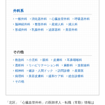
外科系
一般外科
消化器外科
心臓血管外科
呼吸器外科
脳神経外科
整形外科
産婦人科
婦人科
形成外科
乳腺外科
泌尿器科
美容外科
その他
救急科
小児科
眼科
皮膚科
耳鼻咽喉科
透析科
リハビリテーション科
麻酔科
放射線科
精神科
健診・人間ドック
訪問診療
産業医
病理科
美容皮膚科
緩和ケア科
総合診療科
その他
「北区」「心臓血管外科」の医師求人・転職（常勤）情報は