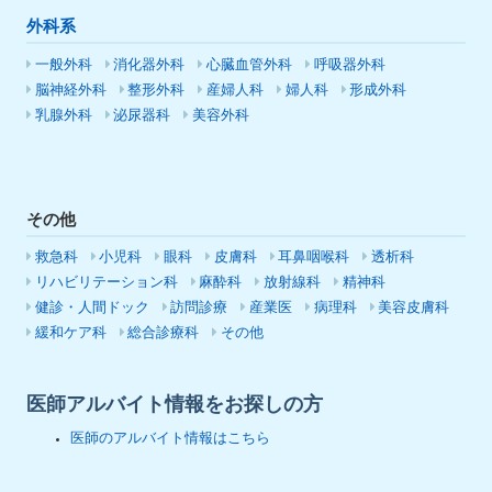
外科系
一般外科
消化器外科
心臓血管外科
呼吸器外科
脳神経外科
整形外科
産婦人科
婦人科
形成外科
乳腺外科
泌尿器科
美容外科
その他
救急科
小児科
眼科
皮膚科
耳鼻咽喉科
透析科
リハビリテーション科
麻酔科
放射線科
精神科
健診・人間ドック
訪問診療
産業医
病理科
美容皮膚科
緩和ケア科
総合診療科
その他
医師アルバイト情報をお探しの方
医師のアルバイト情報はこちら