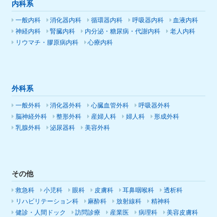
内科系
一般内科
消化器内科
循環器内科
呼吸器内科
血液内科
神経内科
腎臓内科
内分泌・糖尿病・代謝内科
老人内科
リウマチ・膠原病内科
心療内科
外科系
一般外科
消化器外科
心臓血管外科
呼吸器外科
脳神経外科
整形外科
産婦人科
婦人科
形成外科
乳腺外科
泌尿器科
美容外科
その他
救急科
小児科
眼科
皮膚科
耳鼻咽喉科
透析科
リハビリテーション科
麻酔科
放射線科
精神科
健診・人間ドック
訪問診療
産業医
病理科
美容皮膚科