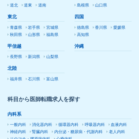
道北
道東
道南
島根県
山口県
東北
四国
青森県
岩手県
宮城県
徳島県
香川県
愛媛県
秋田県
山形県
福島県
高知県
甲信越
沖縄
長野県
新潟県
山梨県
北陸
福井県
石川県
富山県
科目から医師転職求人を探す
内科系
一般内科
消化器内科
循環器内科
呼吸器内科
血液内科
神経内科
腎臓内科
内分泌・糖尿病・代謝内科
老人内科