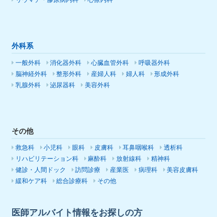
リウマチ・膠原病内科
心療内科
外科系
一般外科
消化器外科
心臓血管外科
呼吸器外科
脳神経外科
整形外科
産婦人科
婦人科
形成外科
乳腺外科
泌尿器科
美容外科
その他
救急科
小児科
眼科
皮膚科
耳鼻咽喉科
透析科
リハビリテーション科
麻酔科
放射線科
精神科
健診・人間ドック
訪問診療
産業医
病理科
美容皮膚科
緩和ケア科
総合診療科
その他
医師アルバイト情報をお探しの方