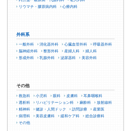
内分泌・糖尿病・代謝内科
老人内科
リウマチ・膠原病内科
心療内科
外科系
一般外科
消化器外科
心臓血管外科
呼吸器外科
脳神経外科
整形外科
産婦人科
婦人科
形成外科
乳腺外科
泌尿器科
美容外科
その他
救急科
小児科
眼科
皮膚科
耳鼻咽喉科
透析科
リハビリテーション科
麻酔科
放射線科
精神科
健診・人間ドック
訪問診療
産業医
病理科
美容皮膚科
緩和ケア科
総合診療科
その他