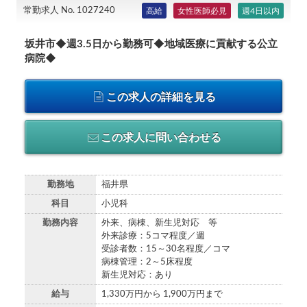
常勤求人 No. 1027240
高給
女性医師必見
週4日以内
坂井市◆週3.5日から勤務可◆地域医療に貢献する公立
病院◆
この求人の詳細を見る
この求人に問い合わせる
勤務地
福井県
科目
小児科
勤務内容
外来、病棟、新生児対応 等
外来診療：5コマ程度／週
受診者数：15～30名程度／コマ
病棟管理：2～5床程度
新生児対応：あり
給与
1,330万円から 1,900万円まで