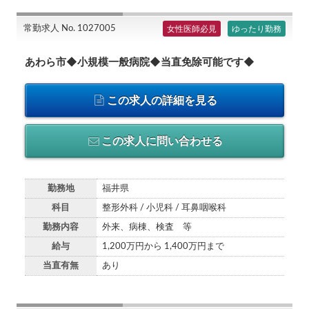
常勤求人 No. 1027005
女性医師必見
ゆったり勤務
あわら市◆小規模一般病院◆当直免除可能です◆
この求人の詳細を見る
この求人に問い合わせる
勤務地
福井県
科目
整形外科 / 小児科 / 耳鼻咽喉科
勤務内容
外来、病棟、検査 等
給与
1,200万円から 1,400万円まで
当直有無
あり