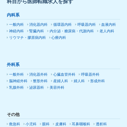
科目から医師転職求人を探す
内科系
一般内科
消化器内科
循環器内科
呼吸器内科
血液内科
神経内科
腎臓内科
内分泌・糖尿病・代謝内科
老人内科
リウマチ・膠原病内科
心療内科
外科系
一般外科
消化器外科
心臓血管外科
呼吸器外科
脳神経外科
整形外科
産婦人科
婦人科
形成外科
乳腺外科
泌尿器科
美容外科
その他
救急科
小児科
眼科
皮膚科
耳鼻咽喉科
透析科