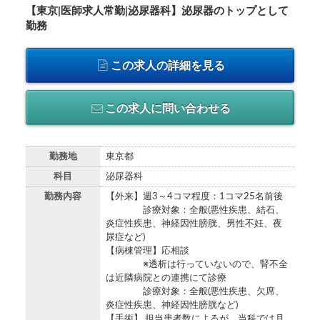
【東京|医師求人常勤|泌尿器科】泌尿器のトップとして
勤務
この求人の詳細を見る
この求人に問い合わせる
勤務地
東京都
科目
泌尿器科
勤務内容
【外来】週3～4コマ程度：1コマ25名前後
診療対象：全般(悪性疾患、結石、
炎症性疾患、神経因性膀胱、男性不妊、夜
尿症など)
【病棟管理】応相談
※透析は行っていないので、腎不全
は近隣病院との連携にて診療
診療対象：全般(悪性疾患、欠席、
炎症性疾患、神経因性膀胱など)
【手術】 担当患者数によるが、当科では月