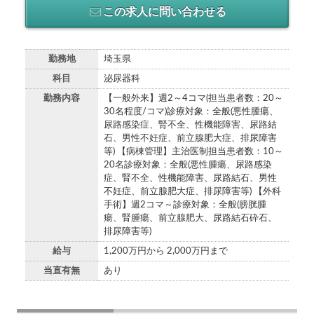
この求人に問い合わせる
勤務地
埼玉県
科目
泌尿器科
勤務内容
【一般外来】週2～4コマ(担当患者数：20～
30名程度/コマ)診療対象：全般(悪性腫瘍、
尿路感染症、腎不全、性機能障害、尿路結
石、男性不妊症、前立腺肥大症、排尿障害
等) 【病棟管理】主治医制担当患者数：10～
20名診療対象：全般(悪性腫瘍、尿路感染
症、腎不全、性機能障害、尿路結石、男性
不妊症、前立腺肥大症、排尿障害等) 【外科
手術】週2コマ～診療対象：全般(膀胱腫
瘍、腎腫瘍、前立腺肥大、尿路結石砕石、
排尿障害等)
給与
1,200万円から 2,000万円まで
当直有無
あり