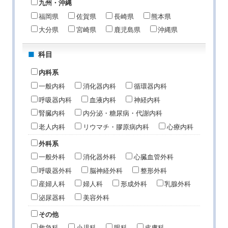
九州・沖縄
福岡県
佐賀県
長崎県
熊本県
大分県
宮崎県
鹿児島県
沖縄県
科目
内科系
一般内科
消化器内科
循環器内科
呼吸器内科
血液内科
神経内科
腎臓内科
内分泌・糖尿病・代謝内科
老人内科
リウマチ・膠原病内科
心療内科
外科系
一般外科
消化器外科
心臓血管外科
呼吸器外科
脳神経外科
整形外科
産婦人科
婦人科
形成外科
乳腺外科
泌尿器科
美容外科
その他