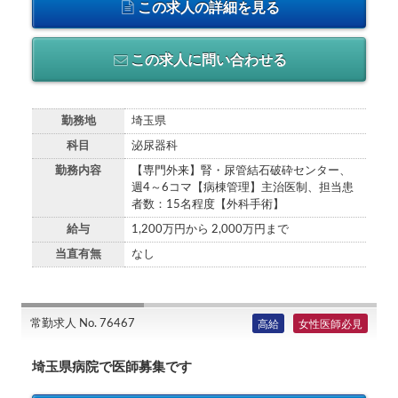
この求人の詳細を見る
この求人に問い合わせる
勤務地
埼玉県
科目
泌尿器科
勤務内容
【専門外来】腎・尿管結石破砕センター、
週4～6コマ【病棟管理】主治医制、担当患
者数：15名程度【外科手術】
給与
1,200万円から 2,000万円まで
当直有無
なし
常勤求人 No. 76467
高給
女性医師必見
埼玉県病院で医師募集です