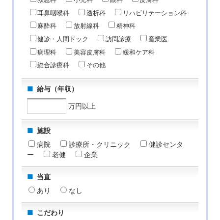
救急科
小児科
眼科
皮膚科
耳鼻咽喉科
透析科
リハビリテーション科
麻酔科
放射線科
精神科
健診・人間ドック
訪問診療
産業医
病理科
美容皮膚科
緩和ケア科
総合診療科
その他
給与（年収）
万円以上
施設
病院
診療所・クリニック
健診センタ
ー
老健
企業
当直
あり
なし
こだわり