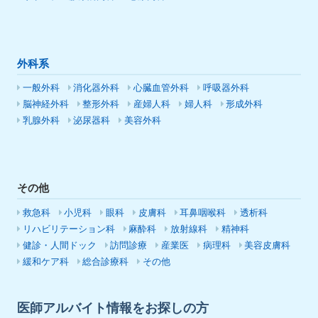
外科系
一般外科
消化器外科
心臓血管外科
呼吸器外科
脳神経外科
整形外科
産婦人科
婦人科
形成外科
乳腺外科
泌尿器科
美容外科
その他
救急科
小児科
眼科
皮膚科
耳鼻咽喉科
透析科
リハビリテーション科
麻酔科
放射線科
精神科
健診・人間ドック
訪問診療
産業医
病理科
美容皮膚科
緩和ケア科
総合診療科
その他
医師アルバイト情報をお探しの方