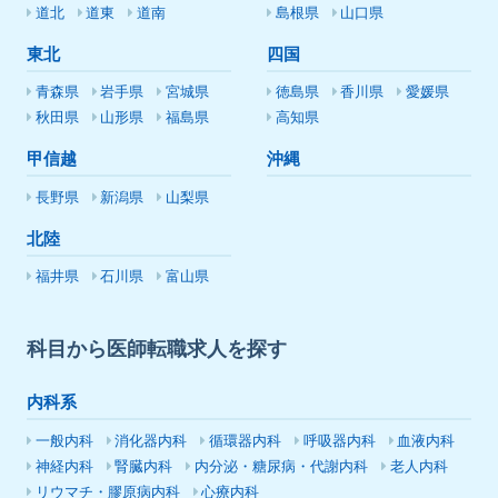
道北
道東
道南
島根県
山口県
東北
四国
青森県
岩手県
宮城県
徳島県
香川県
愛媛県
秋田県
山形県
福島県
高知県
甲信越
沖縄
長野県
新潟県
山梨県
北陸
福井県
石川県
富山県
科目から医師転職求人を探す
内科系
一般内科
消化器内科
循環器内科
呼吸器内科
血液内科
神経内科
腎臓内科
内分泌・糖尿病・代謝内科
老人内科
リウマチ・膠原病内科
心療内科