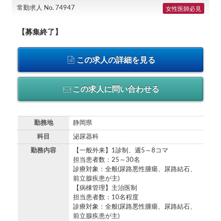
常勤求人 No. 74947
女性医師必見
【募集終了】
この求人の詳細を見る
この求人に問い合わせる
勤務地
静岡県
科目
泌尿器科
勤務内容
【一般外来】1診制、週5～8コマ
担当患者数：25～30名
診療対象：全般(尿路悪性腫瘍、尿路結石、
前立腺疾患が主)
【病棟管理】主治医制
担当患者数：10名程度
診療対象：全般(尿路悪性腫瘍、尿路結石、
前立腺疾患が主)