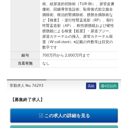
術、経尿道的切除術（TUR-Bt）、尿管皮膚
瘻術、回腸導管造設術、恥骨後式前立腺全
摘除術、根治的腎摘除術、膀胱全摘除術な
ど【検査】・逆行性腎盂造影（RP）、順行
性腎盂造影（AP）、軟性膀胱鏡および硬性
膀胱鏡による検査【処置】・尿道ブジー、
尿道カテーテルの挿入、尿管カテーテル留
置（W-coil stent）※記載の件数等は目安の
数字です
給与
700万円から 2,000万円まで
当直有無
なし
常勤求人 No. 76293
高給
週4日以内
【募集終了求人】
この求人の詳細を見る