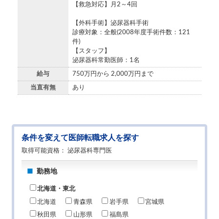
【救急対応】月2～4回
【外科手術】泌尿器科手術
診療対象：全般(2008年度手術件数：121
件)
【スタッフ】
泌尿器科常勤医師：1名
給与
750万円から 2,000万円まで
当直有無
あり
条件を変えて医師転職求人を探す
取得可能資格
泌尿器科専門医
勤務地
北海道・東北
北海道
青森県
岩手県
宮城県
秋田県
山形県
福島県