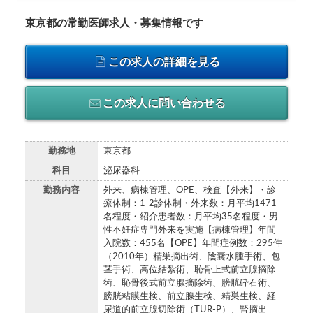
東京都の常勤医師求人・募集情報です
この求人の詳細を見る
この求人に問い合わせる
勤務地
東京都
科目
泌尿器科
勤務内容
外来、病棟管理、OPE、検査【外来】・診
療体制：1-2診体制・外来数：月平均1471
名程度・紹介患者数：月平均35名程度・男
性不妊症専門外来を実施【病棟管理】年間
入院数：455名【OPE】年間症例数：295件
（2010年）精巣摘出術、陰嚢水腫手術、包
茎手術、高位結紮術、恥骨上式前立腺摘除
術、恥骨後式前立腺摘除術、膀胱砕石術、
膀胱粘膜生検、前立腺生検、精巣生検、経
尿道的前立腺切除術（TUR-P）、腎摘出