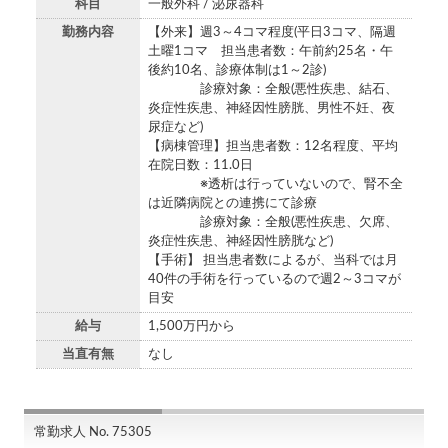
科目
一般外科 / 泌尿器科
勤務内容
【外来】週3～4コマ程度(平日3コマ、隔週
土曜1コマ 担当患者数：午前約25名・午
後約10名、診療体制は1～2診)
診療対象：全般(悪性疾患、結石、
炎症性疾患、神経因性膀胱、男性不妊、夜
尿症など)
【病棟管理】担当患者数：12名程度、平均
在院日数：11.0日
※透析は行っていないので、腎不全
は近隣病院との連携にて診療
診療対象：全般(悪性疾患、欠席、
炎症性疾患、神経因性膀胱など)
【手術】 担当患者数によるが、当科では月
40件の手術を行っているので週2～3コマが
目安
給与
1,500万円から
当直有無
なし
常勤求人 No. 75305