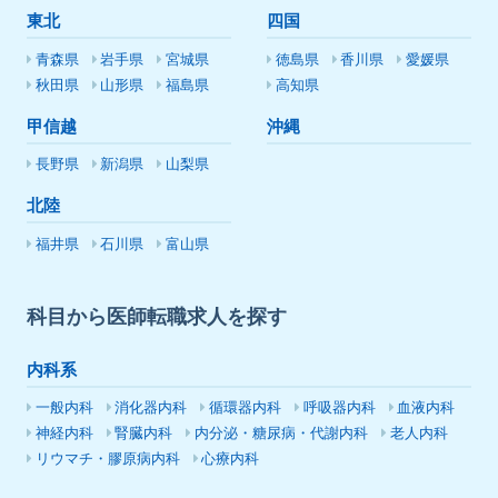
東北
四国
青森県
岩手県
宮城県
徳島県
香川県
愛媛県
秋田県
山形県
福島県
高知県
甲信越
沖縄
長野県
新潟県
山梨県
北陸
福井県
石川県
富山県
科目から医師転職求人を探す
内科系
一般内科
消化器内科
循環器内科
呼吸器内科
血液内科
神経内科
腎臓内科
内分泌・糖尿病・代謝内科
老人内科
リウマチ・膠原病内科
心療内科