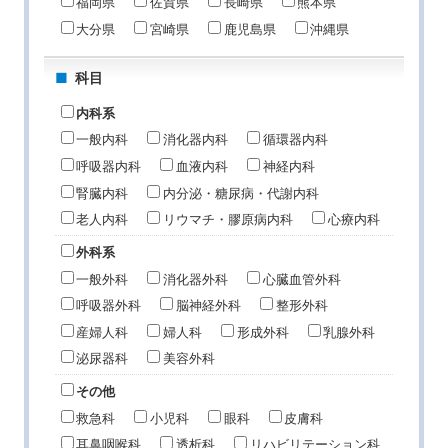
福岡県
佐賀県
長崎県
熊本県
大分県
宮崎県
鹿児島県
沖縄県
科目
内科系
一般内科
消化器内科
循環器内科
呼吸器内科
血液内科
神経内科
腎臓内科
内分泌・糖尿病・代謝内科
老人内科
リウマチ・膠原病内科
心療内科
外科系
一般外科
消化器外科
心臓血管外科
呼吸器外科
脳神経外科
整形外科
産婦人科
婦人科
形成外科
乳腺外科
泌尿器科
美容外科
その他
救急科
小児科
眼科
皮膚科
耳鼻咽喉科
透析科
リハビリテーション科