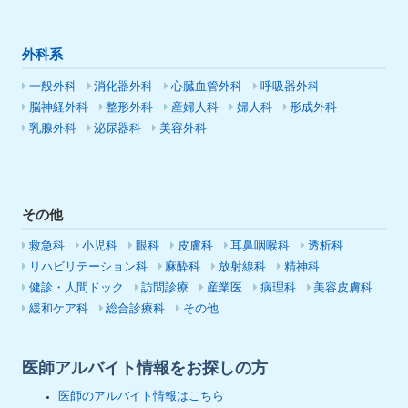
外科系
一般外科
消化器外科
心臓血管外科
呼吸器外科
脳神経外科
整形外科
産婦人科
婦人科
形成外科
乳腺外科
泌尿器科
美容外科
その他
救急科
小児科
眼科
皮膚科
耳鼻咽喉科
透析科
リハビリテーション科
麻酔科
放射線科
精神科
健診・人間ドック
訪問診療
産業医
病理科
美容皮膚科
緩和ケア科
総合診療科
その他
医師アルバイト情報をお探しの方
医師のアルバイト情報はこちら