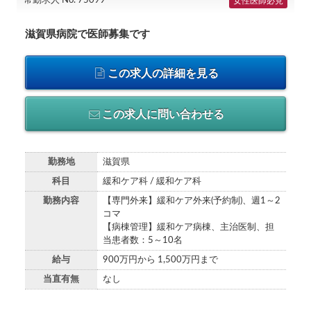
常勤求人 No. 75099
女性医師必見
滋賀県病院で医師募集です
この求人の詳細を見る
この求人に問い合わせる
勤務地
滋賀県
科目
緩和ケア科 / 緩和ケア科
勤務内容
【専門外来】緩和ケア外来(予約制)、週1～2
コマ
【病棟管理】緩和ケア病棟、主治医制、担
当患者数：5～10名
給与
900万円から 1,500万円まで
当直有無
なし