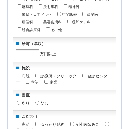
麻酔科
放射線科
精神科
健診・人間ドック
訪問診療
産業医
病理科
美容皮膚科
緩和ケア科
総合診療科
その他
給与（年収）
万円以上
施設
病院
診療所・クリニック
健診センタ
ー
老健
企業
当直
あり
なし
こだわり
高給
ゆったり勤務
女性医師必見