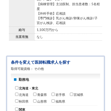
【病棟管理】主治医制、担当患者数：5名程
度
【外科手術】応相談
【専門検診】乳がん検診/卵巣がん検診/子
宮がん検診、応相談
給与
1,100万円から
当直有無
なし
条件を変えて医師転職求人を探す
取得可能資格
その他
勤務地
北海道・東北
北海道
青森県
岩手県
宮城県
秋田県
山形県
福島県
関東