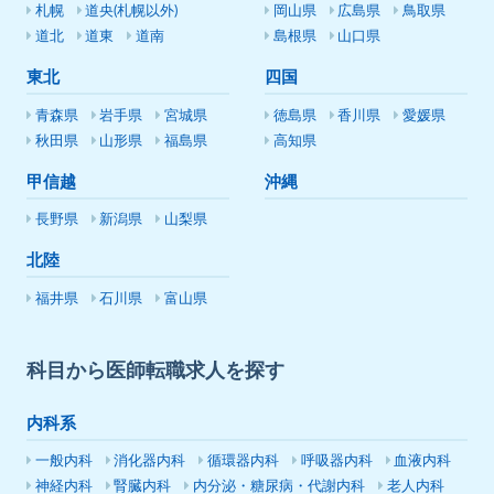
札幌
道央(札幌以外)
岡山県
広島県
鳥取県
道北
道東
道南
島根県
山口県
東北
四国
青森県
岩手県
宮城県
徳島県
香川県
愛媛県
秋田県
山形県
福島県
高知県
甲信越
沖縄
長野県
新潟県
山梨県
北陸
福井県
石川県
富山県
科目から医師転職求人を探す
内科系
一般内科
消化器内科
循環器内科
呼吸器内科
血液内科
神経内科
腎臓内科
内分泌・糖尿病・代謝内科
老人内科