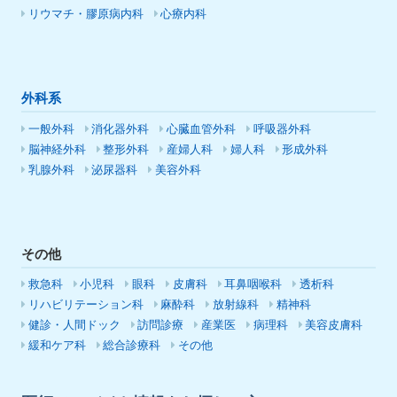
リウマチ・膠原病内科
心療内科
外科系
一般外科
消化器外科
心臓血管外科
呼吸器外科
脳神経外科
整形外科
産婦人科
婦人科
形成外科
乳腺外科
泌尿器科
美容外科
その他
救急科
小児科
眼科
皮膚科
耳鼻咽喉科
透析科
リハビリテーション科
麻酔科
放射線科
精神科
健診・人間ドック
訪問診療
産業医
病理科
美容皮膚科
緩和ケア科
総合診療科
その他