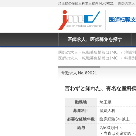
埼玉県の産婦人科求人案件 No.89021
医師の求人
医師転職支
医師求人、医師募集を探す
医師の求人・転職募集情報はJMC
地域別
医師の求人・転職募集情報はJMC
科目別
常勤求人 No. 89021
言わずと知れた、有名な産科
勤務地
埼玉県
募集科目
産婦人科
必要な経験年数
臨床経験5年以上
給与
2,500万円 ～
・当直は別途支給・