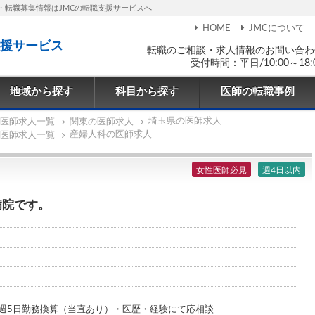
・転職募集情報はJMCの転職支援サービスへ
HOME
JMCについて
援サービス
転職のご相談・求人情報のお問い合わ
受付時間：平日/10:00～18:
地域から探す
科目から探す
医師の転職事例
埼玉県の医師求人
医師求人一覧
関東の医師求人
産婦人科の医師求人
医師求人一覧
女性医師必見
週4日以内
病院です。
週5日勤務換算（当直あり）・医歴・経験にて応相談