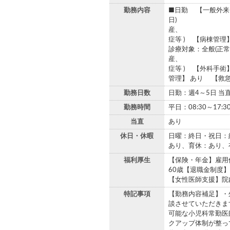
勤務内容
■日勤 【一般外来（
日) 診療対象
産、 早産、
症等 ) 【
診療対象：全般(正
産、 早産、
症等 ) 【外科手
管理】 あり 【救急
勤務日数
日勤：週4～5日 当
勤務時間
平日：08:30～17:3
当直
あり
休日・休暇
日曜：終日・祝日：終
あり、育休：あり、有
福利厚生
【保険・年金】雇用
60歳【退職金制度
【女性医師支援】院
特記事項
【勤務内容補足】・
談させていただきま
可能な小児科常勤医
クアップ体制が整っ