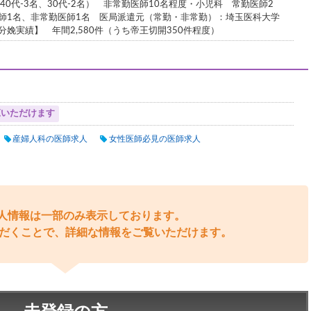
名、40代-3名、30代-2名） 非常勤医師10名程度・小児科 常勤医師2
師1名、非常勤医師1名 医局派遣元（常勤・非常勤）：埼玉医科大学
娩実績】 年間2,580件（うち帝王切開350件程度）
覧いただけます
産婦人科の医師求人
女性医師必見の医師求人
人情報は一部のみ表示しております。
だくことで、詳細な情報をご覧いただけます。