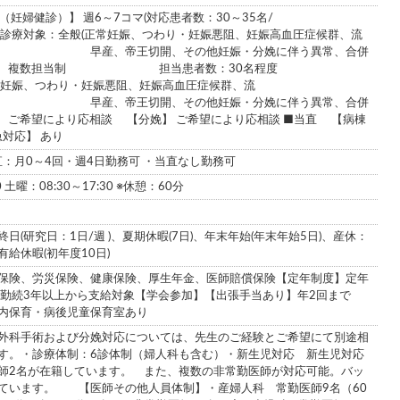
妊婦健診）】 週6～7コマ(対応患者数：30～35名/
：全般(正常妊娠、つわり・妊娠悪阻、妊娠高血圧症候群、流
帝王切開、その他妊娠・分娩に伴う異常、合併
病棟管理】 複数担当制 担当患者数：30名程度
常妊娠、つわり・妊娠悪阻、妊娠高血圧症候群、流
帝王切開、その他妊娠・分娩に伴う異常、合併
術】 ご希望により応相談 【分娩】 ご希望により応相談 ■当直 【病棟
対応】 あり
直：月0～4回・週4日勤務可 ・当直なし勤務可
0 土曜：08:30～17:30 ※休憩：60分
日(研究日：1日/週 )、夏期休暇(7日)、年末年始(年末年始5日)、産休：
給休暇(初年度10日)
保険、労災保険、健康保険、厚生年金、医師賠償保険【定年制度】定年
】勤続3年以上から支給対象【学会参加】【出張手当あり】年2回まで
内保育・病後児童保育室あり
外科手術および分娩対応については、先生のご経験とご希望にて別途相
す。・診療体制：6診体制（婦人科も含む）・新生児対応 新生児対応
師2名が在籍しています。 また、複数の非常勤医師が対応可能。バッ
ています。 【医師その他人員体制】・産婦人科 常勤医師9名（60