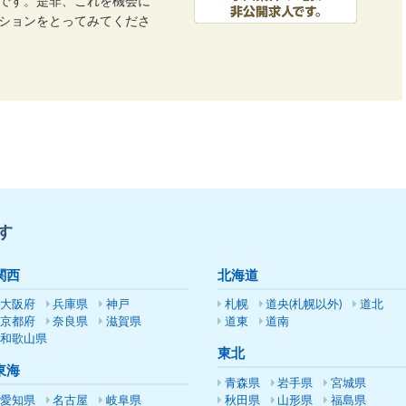
です。是非、これを機会に
ーションをとってみてくださ
す
関西
北海道
大阪府
兵庫県
神戸
札幌
道央(札幌以外)
道北
京都府
奈良県
滋賀県
道東
道南
和歌山県
東北
東海
青森県
岩手県
宮城県
愛知県
名古屋
岐阜県
秋田県
山形県
福島県