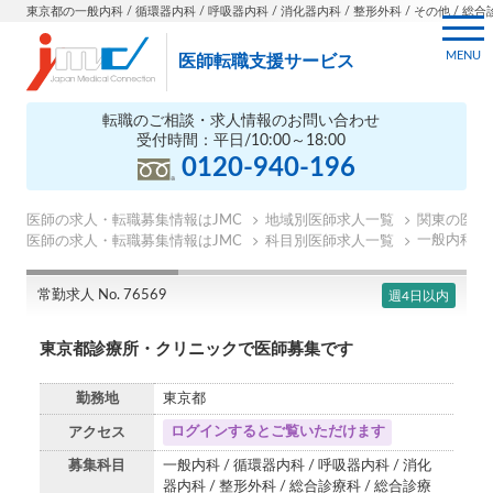
東京都の一般内科 / 循環器内科 / 呼吸器内科 / 消化器内科 / 整形外科 / その他 / 総合診
MENU
医師転職支援サービス
転職のご相談・求人情報のお問い合わせ
受付時間：平日/10:00～18:00
0120-940-196
医師の求人・転職募集情報はJMC
地域別医師求人一覧
関東の医師
一般内科の
医師の求人・転職募集情報はJMC
科目別医師求人一覧
常勤求人 No. 76569
週4日以内
東京都診療所・クリニックで医師募集です
勤務地
東京都
ログインするとご覧いただけます
アクセス
募集科目
一般内科 / 循環器内科 / 呼吸器内科 / 消化
器内科 / 整形外科 / 総合診療科 / 総合診療