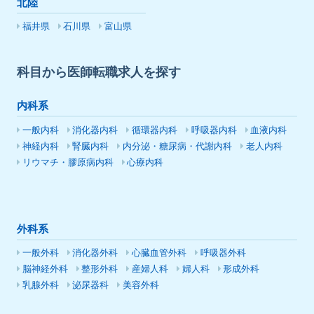
北陸
福井県
石川県
富山県
科目から医師転職求人を探す
内科系
一般内科
消化器内科
循環器内科
呼吸器内科
血液内科
神経内科
腎臓内科
内分泌・糖尿病・代謝内科
老人内科
リウマチ・膠原病内科
心療内科
外科系
一般外科
消化器外科
心臓血管外科
呼吸器外科
脳神経外科
整形外科
産婦人科
婦人科
形成外科
乳腺外科
泌尿器科
美容外科