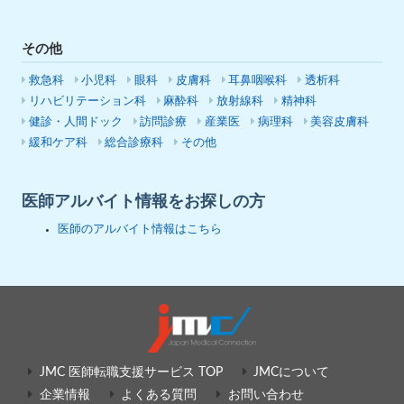
その他
救急科
小児科
眼科
皮膚科
耳鼻咽喉科
透析科
リハビリテーション科
麻酔科
放射線科
精神科
健診・人間ドック
訪問診療
産業医
病理科
美容皮膚科
緩和ケア科
総合診療科
その他
医師アルバイト情報をお探しの方
医師のアルバイト情報はこちら
JMC 医師転職支援サービス TOP
JMCについて
企業情報
よくある質問
お問い合わせ