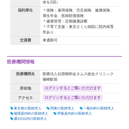
休を2回）
福利厚生
＊保険：雇用保険、労災保険、健康保険、
厚生年金、医師賠償保険
＊健康管理：定期健康診断
＊子育て支援：東京さくら病院に院内保育
所あり
交通費
車通勤可
医療機関情報
医療機関名
医療法人社団桐和会タムス総合クリニック
篠崎駅前
ログインするとご覧いただけます
所在地
ログインするとご覧いただけます
アクセス
東京都の医師求人
関東の医師求人
一般内科の医師求人
循環器内科の医師求人
呼吸器内科の医師求人
週4日以内の医師求人