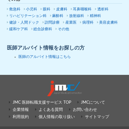
救急科
小児科
眼科
皮膚科
耳鼻咽喉科
透析科
リハビリテーション科
麻酔科
放射線科
精神科
健診・人間ドック
訪問診療
産業医
病理科
美容皮膚科
緩和ケア科
総合診療科
その他
医師アルバイト情報をお探しの方
医師のアルバイト情報はこちら
JMC 医師転職支援サービス TOP
JMCについて
企業情報
よくある質問
お問い合わせ
利用規約
個人情報の取り扱い
サイトマップ