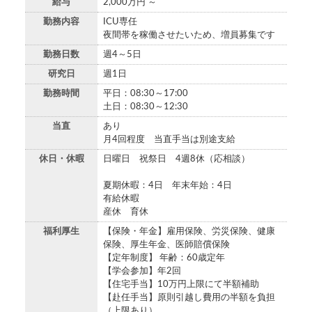
給与
2,000万円 ～
勤務内容
ICU専任
夜間帯を稼働させたいため、増員募集です
勤務日数
週4～5日
研究日
週1日
勤務時間
平日：08:30～17:00
土日：08:30～12:30
当直
あり
月4回程度 当直手当は別途支給
休日・休暇
日曜日 祝祭日 4週8休（応相談）
夏期休暇：4日 年末年始：4日
有給休暇
産休 育休
福利厚生
【保険・年金】雇用保険、労災保険、健康
保険、厚生年金、医師賠償保険
【定年制度】 年齢：60歳定年
【学会参加】年2回
【住宅手当】10万円上限にて半額補助
【赴任手当】原則引越し費用の半額を負担
（上限あり）