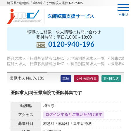
埼玉県の救急科 / 麻酔科 / その他求人案件 No.76185
MENU
医師転職支援サービス
転職のご相談・求人情報のお問い合わせ
受付時間：平日/10:00～18:00
0120-940-196
医師の求人・転職募集情報はJMC
地域別医師求人一覧
関東の医師
救急科の医
医師の求人・転職募集情報はJMC
科目別医師求人一覧
常勤求人 No. 76185
高給
女性医師必見
週4日以内
医師求人|埼玉県病院で医師募集です
勤務地
埼玉県
ログインするとご覧いただけます
アクセス
募集科目
救急科 / 麻酔科 / 集中治療科