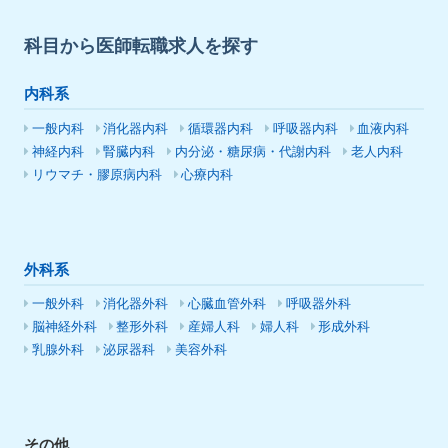
科目から医師転職求人を探す
内科系
一般内科
消化器内科
循環器内科
呼吸器内科
血液内科
神経内科
腎臓内科
内分泌・糖尿病・代謝内科
老人内科
リウマチ・膠原病内科
心療内科
外科系
一般外科
消化器外科
心臓血管外科
呼吸器外科
脳神経外科
整形外科
産婦人科
婦人科
形成外科
乳腺外科
泌尿器科
美容外科
その他