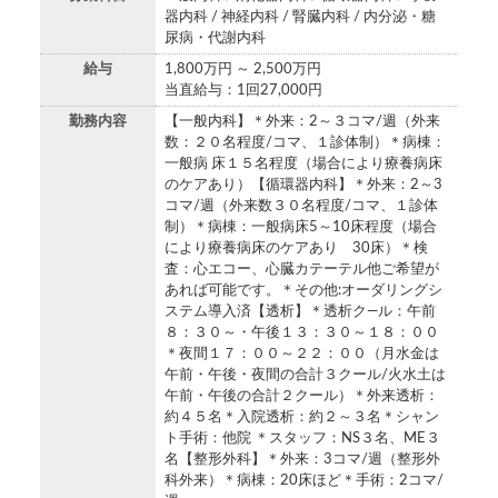
器内科 / 神経内科 / 腎臓内科 / 内分泌・糖
尿病・代謝内科
給与
1,800万円 ～ 2,500万円
当直給与：1回27,000円
勤務内容
【一般内科】＊外来：2～３コマ/週（外来
数：２０名程度/コマ、１診体制）＊病棟：
一般病 床１５名程度（場合により療養病床
のケアあり）【循環器内科】＊外来：2～3
コマ/週（外来数３０名程度/コマ、１診体
制）＊病棟：一般病床5～10床程度（場合
により療養病床のケアあり 30床）＊検
査：心エコー、心臓カテーテル他ご希望が
あれば可能です。＊その他:オーダリングシ
ステム導入済【透析】＊透析ク―ル：午前
８：３０～・午後１３：３０～１８：００
＊夜間１７：００～２２：００（月水金は
午前・午後・夜間の合計３クール/火水土は
午前・午後の合計２クール）＊外来透析：
約４５名＊入院透析：約２～３名＊シャン
ト手術：他院 ＊スタッフ：NS３名、ME３
名【整形外科】＊外来：3コマ/週（整形外
科外来）＊病棟：20床ほど＊手術：2コマ/