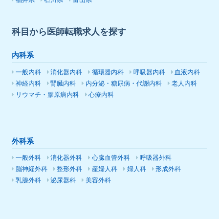
福井県
石川県
富山県
科目から医師転職求人を探す
内科系
一般内科
消化器内科
循環器内科
呼吸器内科
血液内科
神経内科
腎臓内科
内分泌・糖尿病・代謝内科
老人内科
リウマチ・膠原病内科
心療内科
外科系
一般外科
消化器外科
心臓血管外科
呼吸器外科
脳神経外科
整形外科
産婦人科
婦人科
形成外科
乳腺外科
泌尿器科
美容外科