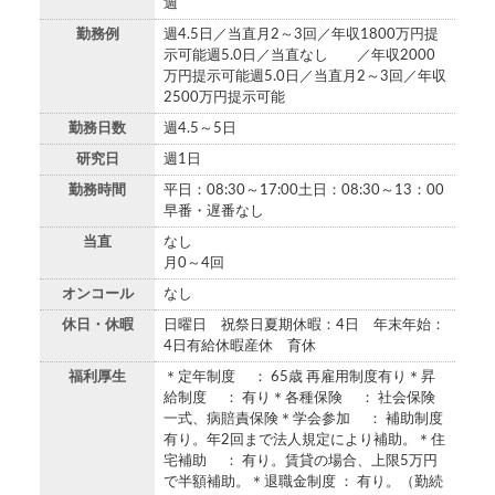
週
勤務例
週4.5日／当直月2～3回／年収1800万円提
示可能週5.0日／当直なし ／年収2000
万円提示可能週5.0日／当直月2～3回／年収
2500万円提示可能
勤務日数
週4.5～5日
研究日
週1日
勤務時間
平日：08:30～17:00土日：08:30～13：00
早番・遅番なし
当直
なし
月0～4回
オンコール
なし
休日・休暇
日曜日 祝祭日夏期休暇：4日 年末年始：
4日有給休暇産休 育休
福利厚生
＊定年制度 ： 65歳 再雇用制度有り＊昇
給制度 ： 有り＊各種保険 ： 社会保険
一式、病賠責保険＊学会参加 ： 補助制度
有り。年2回まで法人規定により補助。＊住
宅補助 ： 有り。賃貸の場合、上限5万円
で半額補助。＊退職金制度 ： 有り。（勤続