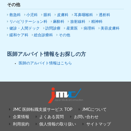
その他
救急科
小児科
眼科
皮膚科
耳鼻咽喉科
透析科
リハビリテーション科
麻酔科
放射線科
精神科
健診・人間ドック
訪問診療
産業医
病理科
美容皮膚科
緩和ケア科
総合診療科
その他
医師アルバイト情報をお探しの方
医師のアルバイト情報はこちら
JMC 医師転職支援サービス TOP
JMCについて
企業情報
よくある質問
お問い合わせ
利用規約
個人情報の取り扱い
サイトマップ