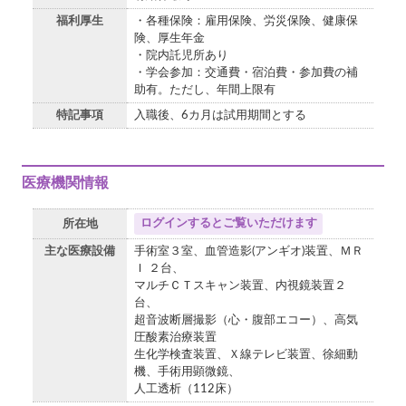
福利厚生
・各種保険：雇用保険、労災保険、健康保
険、厚生年金
・院内託児所あり
・学会参加：交通費・宿泊費・参加費の補
助有。ただし、年間上限有
特記事項
入職後、6カ月は試用期間とする
医療機関情報
ログインするとご覧いただけます
所在地
主な医療設備
手術室３室、血管造影(アンギオ)装置、ＭＲ
Ｉ ２台、
マルチＣＴスキャン装置、内視鏡装置２
台、
超音波断層撮影（心・腹部エコー）、高気
圧酸素治療装置
生化学検査装置、Ｘ線テレビ装置、徐細動
機、手術用顕微鏡、
人工透析（112床）