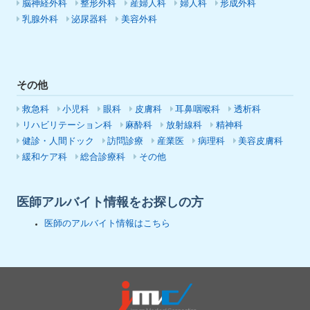
脳神経外科
整形外科
産婦人科
婦人科
形成外科
乳腺外科
泌尿器科
美容外科
その他
救急科
小児科
眼科
皮膚科
耳鼻咽喉科
透析科
リハビリテーション科
麻酔科
放射線科
精神科
健診・人間ドック
訪問診療
産業医
病理科
美容皮膚科
緩和ケア科
総合診療科
その他
医師アルバイト情報をお探しの方
医師のアルバイト情報はこちら