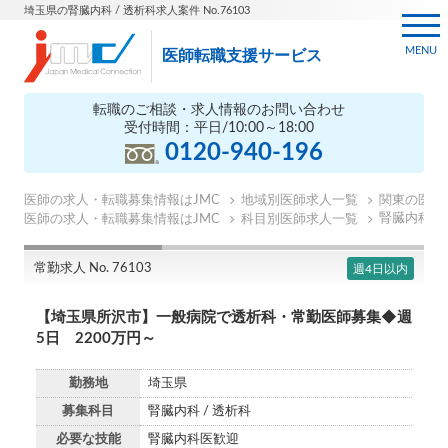
埼玉県の腎臓内科 / 透析科求人案件 No.76103
MENU
医師転職支援サービス
転職のご相談・求人情報のお問い合わせ
受付時間：平日/10:00～18:00
0120-940-196
医師の求人・転職募集情報はJMC
地域別医師求人一覧
関東の医師
腎臓内科の
医師の求人・転職募集情報はJMC
科目別医師求人一覧
常勤求人 No. 76103
週4日以内
【埼玉県所沢市】一般病院で透析科・常勤医師募集◆週
5日 2200万円～
勤務地
埼玉県
募集科目
腎臓内科 / 透析科
必要な技能
腎臓内科医歓迎