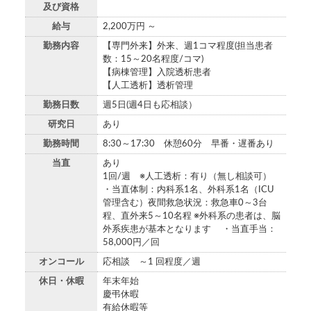
及び資格
給与
2,200万円 ～
勤務内容
【専門外来】外来、週1コマ程度(担当患者
数：15～20名程度/コマ)
【病棟管理】入院透析患者
【人工透析】透析管理
勤務日数
週5日(週4日も応相談）
研究日
あり
勤務時間
8:30～17:30 休憩60分 早番・遅番あり
当直
あり
1回/週 ※人工透析：有り（無し相談可）
・当直体制：内科系1名、外科系1名（ICU
管理含む）夜間救急状況：救急車0～3台
程、直外来5～10名程 ※外科系の患者は、脳
外系疾患が基本となります ・当直手当：
58,000円／回
オンコール
応相談 ～1 回程度／週
休日・休暇
年末年始
慶弔休暇
有給休暇等