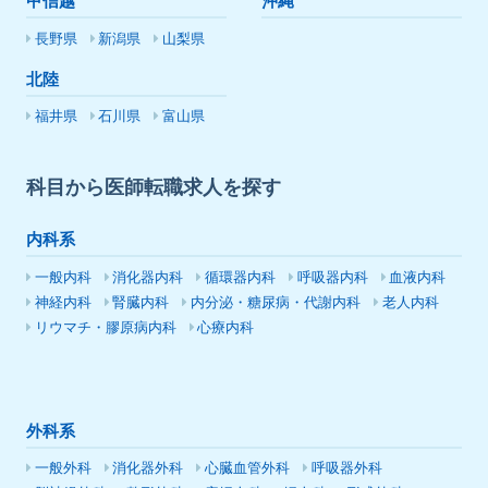
甲信越
沖縄
長野県
新潟県
山梨県
北陸
福井県
石川県
富山県
科目から医師転職求人を探す
内科系
一般内科
消化器内科
循環器内科
呼吸器内科
血液内科
神経内科
腎臓内科
内分泌・糖尿病・代謝内科
老人内科
リウマチ・膠原病内科
心療内科
外科系
一般外科
消化器外科
心臓血管外科
呼吸器外科