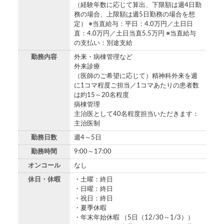
（経験年数に応じて算出、下限額は週4日勤
務の場合、上限額は週5日勤務の場合を想
定） ※当直給与：平日：4.0万円／土日日
直：4.0万円／土日当直5.5万円 ※当直給与
の支払い：別途支給
勤務内容
外来・病棟管理など
外来診療
（医師のご希望に応じて）精神科外来を週
に1コマ程度ご担当／1コマあたりの患者数
は約15～20名程度
病棟管理
主治医として40名程度担当いただきます：
主治医制
勤務日数
週4～5日
勤務時間
9:00～17:00
オンコール
なし
休日・休暇
・土曜：終日
・日曜：終日
・祝日：終日
・夏季休暇
・年末年始休暇 （5日（12/30～1/3））