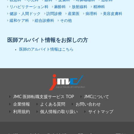
救急科
小児科
眼科
皮膚科
耳鼻咽喉科
透析科
リハビリテーション科
麻酔科
放射線科
精神科
健診・人間ドック
訪問診療
産業医
病理科
美容皮膚科
緩和ケア科
総合診療科
その他
医師アルバイト情報をお探しの方
医師のアルバイト情報はこちら
JMC 医師転職支援サービス TOP
JMCについて
企業情報
よくある質問
お問い合わせ
利用規約
個人情報の取り扱い
サイトマップ