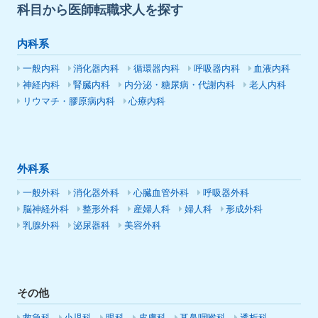
科目から医師転職求人を探す
内科系
一般内科
消化器内科
循環器内科
呼吸器内科
血液内科
神経内科
腎臓内科
内分泌・糖尿病・代謝内科
老人内科
リウマチ・膠原病内科
心療内科
外科系
一般外科
消化器外科
心臓血管外科
呼吸器外科
脳神経外科
整形外科
産婦人科
婦人科
形成外科
乳腺外科
泌尿器科
美容外科
その他