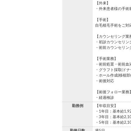
【外来】
・外来患者様の手術
【手術】
自毛植毛手術をご対
【カウンセリング業
・初診カウンセリン
・術前カウンセリン
【手術業務】
・術前処置・術前血
・グラフト採取(ドナ
・ホール作成(移植部
・術後対応
【術後フォロー業務
・経過検診
勤務例
【年収目安】
・1年目：基本給1,9
・3年目：基本給2,1
・5年目：基本給2,1
勤務日数
週5日