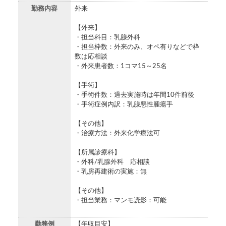
勤務内容
外来
【外来】
・担当科目：乳腺外科
・担当枠数：外来のみ、オペ有りなどで枠
数は応相談
・外来患者数：1コマ15～25名
【手術】
・手術件数：過去実施時は年間10件前後
・手術症例内訳：乳腺悪性腫瘍手
【その他】
・治療方法：外来化学療法可
【所属診療科】
・外科/乳腺外科 応相談
・乳房再建術の実施：無
【その他】
・担当業務：マンモ読影：可能
勤務例
【年収目安】