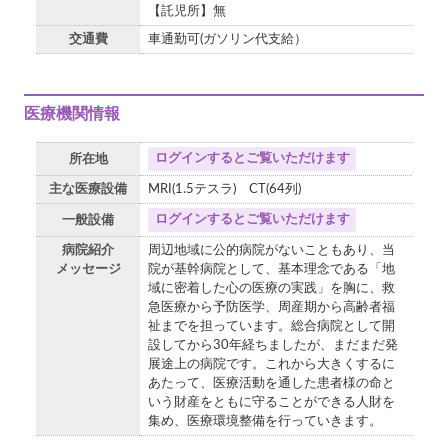
【託児所】無
交通費
車通勤可(ガソリン代支給）
医療機関情報
ログインするとご覧いただけます
所在地
主な医療設備
MRI(1.5テスラ) CT(64列)
ログインするとご覧いただけます
一般設備
病院紹介
周辺地域に公的病院がないこともあり、当
メッセージ
院が基幹病院として、基本理念である「地
域に密着した心の医療の実践」を胸に、救
急医療から予防医学、周産期から高齢者福
祉までを担っています。総合病院として開
設してから30年経ちましたが、まだまだ発
展途上の病院です。これから大きくするに
あたって、医療活動を通した患者様の命と
いう財産をともに守ることができる人財を
集め、医療環境整備を行っていきます。