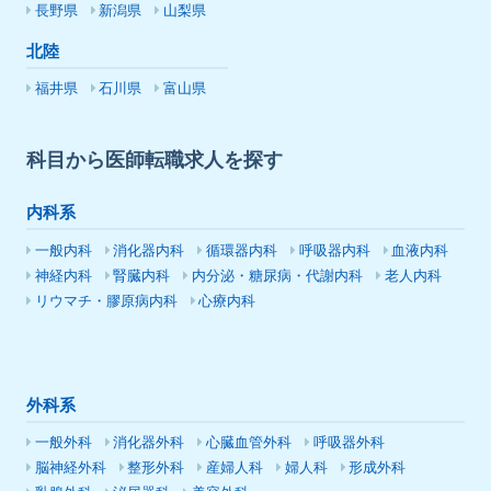
長野県
新潟県
山梨県
北陸
福井県
石川県
富山県
科目から医師転職求人を探す
内科系
一般内科
消化器内科
循環器内科
呼吸器内科
血液内科
神経内科
腎臓内科
内分泌・糖尿病・代謝内科
老人内科
リウマチ・膠原病内科
心療内科
外科系
一般外科
消化器外科
心臓血管外科
呼吸器外科
脳神経外科
整形外科
産婦人科
婦人科
形成外科