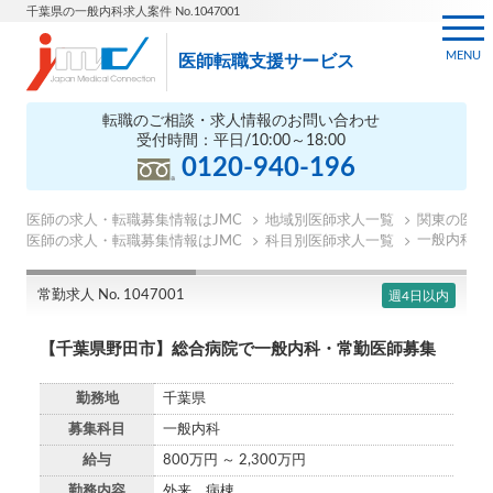
千葉県の一般内科求人案件 No.1047001
MENU
医師転職支援サービス
転職のご相談・求人情報のお問い合わせ
受付時間：平日/10:00～18:00
0120-940-196
医師の求人・転職募集情報はJMC
地域別医師求人一覧
関東の医師
一般内科の
医師の求人・転職募集情報はJMC
科目別医師求人一覧
常勤求人 No. 1047001
週4日以内
【千葉県野田市】総合病院で一般内科・常勤医師募集
勤務地
千葉県
募集科目
一般内科
給与
800万円 ～ 2,300万円
勤務内容
外来 病棟