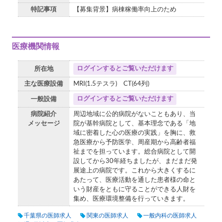
特記事項
【募集背景】病棟稼働率向上のため
医療機関情報
ログインするとご覧いただけます
所在地
主な医療設備
MRI(1.5テスラ) CT(64列)
ログインするとご覧いただけます
一般設備
病院紹介
周辺地域に公的病院がないこともあり、当
メッセージ
院が基幹病院として、基本理念である「地
域に密着した心の医療の実践」を胸に、救
急医療から予防医学、周産期から高齢者福
祉までを担っています。総合病院として開
設してから30年経ちましたが、まだまだ発
展途上の病院です。これから大きくするに
あたって、医療活動を通した患者様の命と
いう財産をともに守ることができる人財を
集め、医療環境整備を行っていきます。
千葉県の医師求人
関東の医師求人
一般内科の医師求人