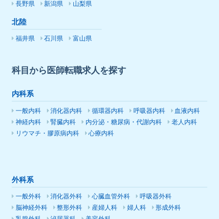
長野県
新潟県
山梨県
北陸
福井県
石川県
富山県
科目から医師転職求人を探す
内科系
一般内科
消化器内科
循環器内科
呼吸器内科
血液内科
神経内科
腎臓内科
内分泌・糖尿病・代謝内科
老人内科
リウマチ・膠原病内科
心療内科
外科系
一般外科
消化器外科
心臓血管外科
呼吸器外科
脳神経外科
整形外科
産婦人科
婦人科
形成外科