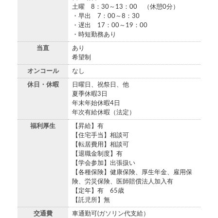
土曜 8：30～13：00 （休憩0分）
・早出 7：00～8：30
・遅出 17：00～19：00
・時短勤務あり
当直
あり
希望制
オンコール
なし
休日・休暇
日曜日、祝祭日、他
夏季休暇3日
年末年始休暇4日
年次有給休暇（法定）
福利厚生
【昇給】有
【住宅手当】相談可
【転居費用】相談可
【退職金制度】有
【学会参加】出張扱い
【各種保険】健康保険、厚生年金、雇用保
険、労災保険、医師賠償法人加入有
【定年】有 65歳
【託児所】無
交通費
車通勤可(ガソリン代支給）