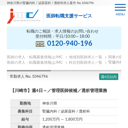
神奈川県の腎臓内科 / 泌尿器科 / 透析科求人案件 No.1046796
MENU
医師転職支援サービス
転職のご相談・求人情報のお問い合わせ
受付時間：平日/10:00～18:00
0120-940-196
医師の求人・転職募集情報はJMC
地域別医師求人一覧
関東の医師
腎臓内科の
医師の求人・転職募集情報はJMC
科目別医師求人一覧
常勤求人 No. 1046796
週4日以内
【川崎市】週4日～／管理医師候補／透析管理業務
勤務地
神奈川県
募集科目
腎臓内科 / 泌尿器科 / 透析科
給与
1,200万円 ～ 1,800万円
勤務内容
透析管理業務