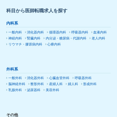
科目から医師転職求人を探す
内科系
一般内科
消化器内科
循環器内科
呼吸器内科
血液内科
神経内科
腎臓内科
内分泌・糖尿病・代謝内科
老人内科
リウマチ・膠原病内科
心療内科
外科系
一般外科
消化器外科
心臓血管外科
呼吸器外科
脳神経外科
整形外科
産婦人科
婦人科
形成外科
乳腺外科
泌尿器科
美容外科
その他