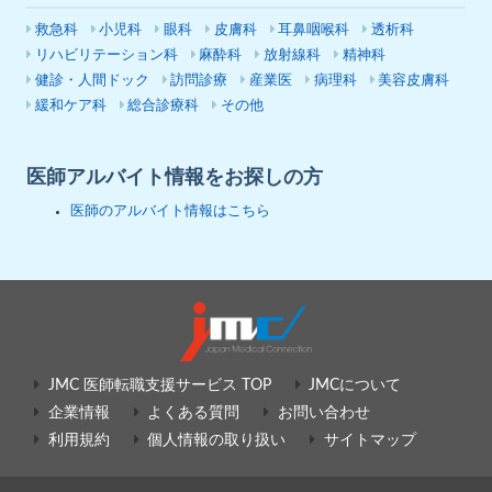
救急科
小児科
眼科
皮膚科
耳鼻咽喉科
透析科
リハビリテーション科
麻酔科
放射線科
精神科
健診・人間ドック
訪問診療
産業医
病理科
美容皮膚科
緩和ケア科
総合診療科
その他
医師アルバイト情報をお探しの方
医師のアルバイト情報はこちら
JMC 医師転職支援サービス TOP
JMCについて
企業情報
よくある質問
お問い合わせ
利用規約
個人情報の取り扱い
サイトマップ