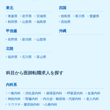
東北
四国
青森県
岩手県
宮城県
徳島県
香川県
愛媛県
秋田県
山形県
福島県
高知県
甲信越
沖縄
長野県
新潟県
山梨県
北陸
福井県
石川県
富山県
科目から医師転職求人を探す
内科系
一般内科
消化器内科
循環器内科
呼吸器内科
血液内科
神経内科
腎臓内科
内分泌・糖尿病・代謝内科
老人内科
リウマチ・膠原病内科
心療内科