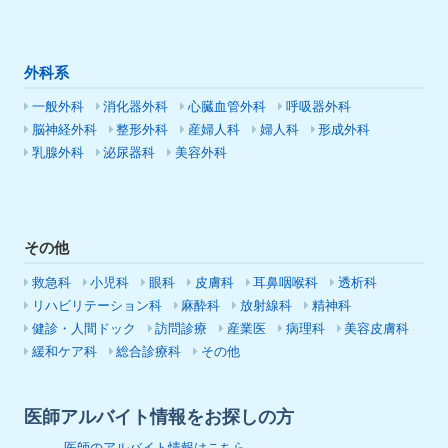
外科系
一般外科
消化器外科
心臓血管外科
呼吸器外科
脳神経外科
整形外科
産婦人科
婦人科
形成外科
乳腺外科
泌尿器科
美容外科
その他
救急科
小児科
眼科
皮膚科
耳鼻咽喉科
透析科
リハビリテーション科
麻酔科
放射線科
精神科
健診・人間ドック
訪問診療
産業医
病理科
美容皮膚科
緩和ケア科
総合診療科
その他
医師アルバイト情報をお探しの方