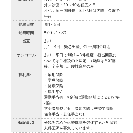
外来診療：20～40名程度／日
オペ：帝王切開他 ※オペ日は火曜、金曜の
午後
勤務日数
週4～5日
勤務時間
9:00～17:30
当直
あり
月1～4回 緊急出産、帝王切開の対応
オンコール
あり 平日で1晩1～3件程度 担当回数に
ついてはご相談の上決定 ※麻酔は自家麻
酔。全麻無し。腰椎麻酔のみ
福利厚生
・雇用保険
・労災保険
・健康保険
・厚生年金
通勤手当有 ※金額は通勤距離によるので要
相談
学会参加規定有 参加の際は交替で調整
住宅手当・赴任手当なし
特記事項
分娩を含めた診療体制を強化するため産婦
人科医師を募集しています。