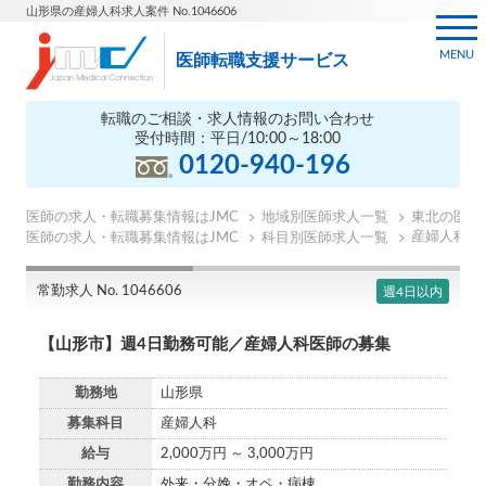
山形県の産婦人科求人案件 No.1046606
MENU
医師転職支援サービス
転職のご相談・求人情報のお問い合わせ
受付時間：平日/10:00～18:00
0120-940-196
医師の求人・転職募集情報はJMC
地域別医師求人一覧
東北の医師
産婦人科の
医師の求人・転職募集情報はJMC
科目別医師求人一覧
常勤求人 No. 1046606
週4日以内
【山形市】週4日勤務可能／産婦人科医師の募集
勤務地
山形県
募集科目
産婦人科
給与
2,000万円 ～ 3,000万円
勤務内容
外来・分娩・オペ・病棟