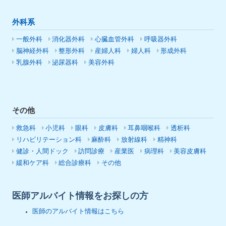
外科系
一般外科
消化器外科
心臓血管外科
呼吸器外科
脳神経外科
整形外科
産婦人科
婦人科
形成外科
乳腺外科
泌尿器科
美容外科
その他
救急科
小児科
眼科
皮膚科
耳鼻咽喉科
透析科
リハビリテーション科
麻酔科
放射線科
精神科
健診・人間ドック
訪問診療
産業医
病理科
美容皮膚科
緩和ケア科
総合診療科
その他
医師アルバイト情報をお探しの方
医師のアルバイト情報はこちら