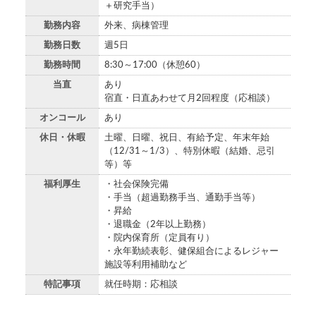
＋研究手当）
勤務内容
外来、病棟管理
勤務日数
週5日
勤務時間
8:30～17:00（休憩60）
当直
あり
宿直・日直あわせて月2回程度（応相談）
オンコール
あり
休日・休暇
土曜、日曜、祝日、有給予定、年末年始
（12/31～1/3）、特別休暇（結婚、忌引
等）等
福利厚生
・社会保険完備
・手当（超過勤務手当、通勤手当等）
・昇給
・退職金（2年以上勤務）
・院内保育所（定員有り）
・永年勤続表彰、健保組合によるレジャー
施設等利用補助など
特記事項
就任時期：応相談