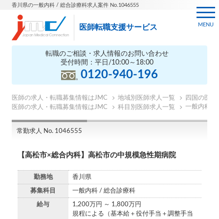
香川県の一般内科 / 総合診療科求人案件 No.1046555
MENU
医師転職支援サービス
転職のご相談・求人情報のお問い合わせ
受付時間：平日/10:00～18:00
0120-940-196
医師の求人・転職募集情報はJMC
地域別医師求人一覧
四国の医師
一般内科の
医師の求人・転職募集情報はJMC
科目別医師求人一覧
常勤求人 No. 1046555
【高松市×総合内科】高松市の中規模急性期病院
勤務地
香川県
募集科目
一般内科 / 総合診療科
給与
1,200万円 ～ 1,800万円
規程による（基本給＋役付手当＋調整手当