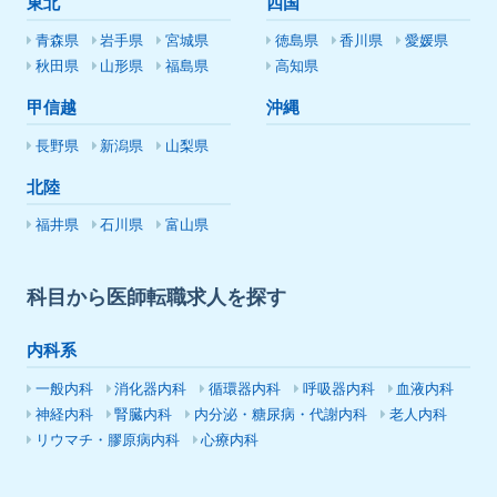
東北
四国
青森県
岩手県
宮城県
徳島県
香川県
愛媛県
秋田県
山形県
福島県
高知県
甲信越
沖縄
長野県
新潟県
山梨県
北陸
福井県
石川県
富山県
科目から医師転職求人を探す
内科系
一般内科
消化器内科
循環器内科
呼吸器内科
血液内科
神経内科
腎臓内科
内分泌・糖尿病・代謝内科
老人内科
リウマチ・膠原病内科
心療内科