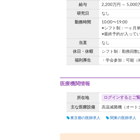
給与
2,200万円 ～ 5,00
研究日
なし
勤務時間
10:00〜19:00
※シフト制：一ヶ月
※最終予約が入ってい
当直
なし
休日・休暇
シフト制：勤務回数
福利厚生
・学会参加：可能（
医療機関情報
ログインするとご
所在地
主な医療設備
高温滅菌機（オート
東京都の医師求人
関東の医師求人