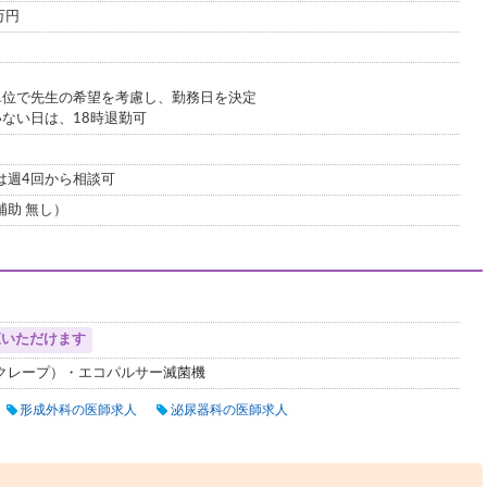
0万円
単位で先生の希望を考慮し、勤務日を決定
ない日は、18時退勤可
は週4回から相談可
補助 無し）
覧いただけます
クレープ）・エコパルサー滅菌機
形成外科の医師求人
泌尿器科の医師求人