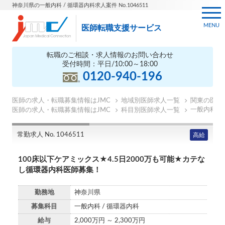
神奈川県の一般内科 / 循環器内科求人案件 No.1046511
MENU
医師転職支援サービス
転職のご相談・求人情報のお問い合わせ
受付時間：平日/10:00～18:00
0120-940-196
医師の求人・転職募集情報はJMC
地域別医師求人一覧
関東の医師
一般内科の
医師の求人・転職募集情報はJMC
科目別医師求人一覧
常勤求人 No. 1046511
高給
100床以下ケアミックス★4.5日2000万も可能★カテな
し循環器内科医師募集！
勤務地
神奈川県
募集科目
一般内科 / 循環器内科
給与
2,000万円 ～ 2,300万円