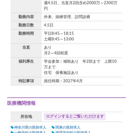
週4.5日、当直月2回含め2000万～2300万
円
勤務内容
外来、病棟管理、訪問診療
勤務日数
4.5日
勤務時間
平日8:45～18:15
土曜8:45～13:00
当直
あり
月2～4回程度
福利厚生
学会参加：補助あり 年2回まで 上限10
万まで
住宅 保養施設あり
特記事項
就任時期：2027年4月
医療機関情報
ログインするとご覧いただけます
所在地
神奈川県の医師求人
関東の医師求人
一般内科の医師求人
循環器内科の医師求人