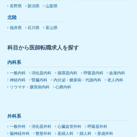
長野県
新潟県
山梨県
北陸
福井県
石川県
富山県
科目から医師転職求人を探す
内科系
一般内科
消化器内科
循環器内科
呼吸器内科
血液内科
神経内科
腎臓内科
内分泌・糖尿病・代謝内科
老人内科
リウマチ・膠原病内科
心療内科
外科系
一般外科
消化器外科
心臓血管外科
呼吸器外科
脳神経外科
整形外科
産婦人科
婦人科
形成外科