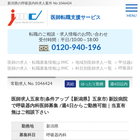
新潟県の呼吸器内科求人案件 No.1046424
MENU
医師転職支援サービス
転職のご相談・求人情報のお問い合わせ
受付時間：平日/10:00～18:00
0120-940-196
医師の求人・転職募集情報はJMC
地域別医師求人一覧
甲信越の医
呼吸器内科
医師の求人・転職募集情報はJMC
科目別医師求人一覧
常勤求人 No. 1046424
高給
ゆったり勤務
週4日以内
医師求人五泉市|条件アップ【新潟県】五泉市) 新設病院
で呼吸器内科医師募集 /週4日からご勤務可能｜当直有
無はご相談下さい
勤務地
新潟県
募集科目
呼吸器内科