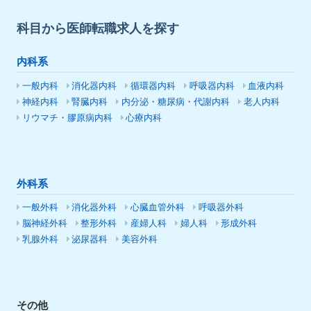
科目から医師転職求人を探す
内科系
一般内科
消化器内科
循環器内科
呼吸器内科
血液内科
神経内科
腎臓内科
内分泌・糖尿病・代謝内科
老人内科
リウマチ・膠原病内科
心療内科
外科系
一般外科
消化器外科
心臓血管外科
呼吸器外科
脳神経外科
整形外科
産婦人科
婦人科
形成外科
乳腺外科
泌尿器科
美容外科
その他