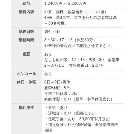
給与
1,240万円 ～ 2,200万円
勤務内容
外来 病棟 救急当番（１コマ/週）
外来：週3コマ。コマあたりの患者数は20
～30名程度。
勤務日数
週4～5日
勤務時間
8：30～17：15（休憩60分）
外来枠の兼ね合いで相談させて下さい。
当直
あり
なしも応相談 17：15～翌8：30 救急車
2～3台/1日 救急輪番日：2回/月
オンコール
あり
休日・休暇
8日～9日/月休
夏季休暇：5日
年末年始休暇：3日
有給休暇：あり（夏季・冬季休暇含む）
福利厚生
・昇給：あり
・退職金：あり（業績による）
・住宅手当：あり 30,000円/月ほど
・加入保険：社会保険完備＋医師賠償責任
保険