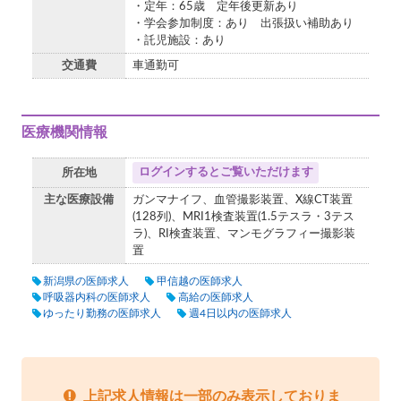
・定年：65歳 定年後更新あり
・学会参加制度：あり 出張扱い補助あり
・託児施設：あり
交通費
車通勤可
医療機関情報
ログインするとご覧いただけます
所在地
主な医療設備
ガンマナイフ、血管撮影装置、X線CT装置
(128列)、MRI1検査装置(1.5テスラ・3テス
ラ)、RI検査装置、マンモグラフィー撮影装
置
新潟県の医師求人
甲信越の医師求人
呼吸器内科の医師求人
高給の医師求人
ゆったり勤務の医師求人
週4日以内の医師求人
上記求人情報は一部のみ表示しておりま