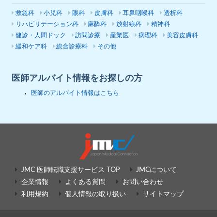
救急科
小児科
眼科
皮膚科
耳鼻咽喉科
透析科
リハビリテーション科
麻酔科
放射線科
精神科
健診・人間ドック
訪問診療
産業医
病理科
美容皮膚科
緩和ケア科
総合診療科
その他
医師アルバイト情報をお探しの方
医師のアルバイト情報はこちら
JMC 医師転職支援サービス TOP
JMCについて
企業情報
よくある質問
お問い合わせ
利用規約
個人情報の取り扱い
サイトマップ