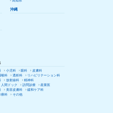
高知県
沖縄
他
科
小児科
眼科
皮膚科
咽喉科
透析科
リハビリテーション科
科
放射線科
精神科
・人間ドック
訪問診療
産業医
科
美容皮膚科
緩和ケア科
診療科
その他