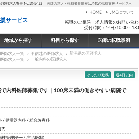
療科求人案件 No.1046422
医師の求人・転職募集情報はJMCの転職支援サービスへ
HOME
JMCについて
援サービス
転職のご相談・求人情報のお問い合わ
受付時間：平日/10:00～18:
地域から探す
科目から探す
医師の転職事例
新潟県の医師求人
医師求人一覧
甲信越の医師求人
一般内科の医師求人
医師求人一覧
ゆったり勤務
週4日以内
で内科医師募集です｜100床未満の働きやすい病院で
 / 循環器内科 / 総合診療科
0万円
、病棟管理(チーム主治医制)