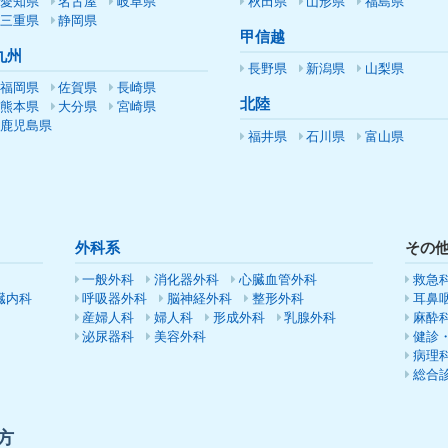
愛知県
名古屋
岐阜県
秋田県
山形県
福島県
三重県
静岡県
甲信越
九州
長野県
新潟県
山梨県
福岡県
佐賀県
長崎県
北陸
熊本県
大分県
宮崎県
鹿児島県
福井県
石川県
富山県
外科系
その
一般外科
消化器外科
心臓血管外科
救急
臓内科
呼吸器外科
脳神経外科
整形外科
耳鼻
産婦人科
婦人科
形成外科
乳腺外科
麻酔
泌尿器科
美容外科
健診
病理
総合
方