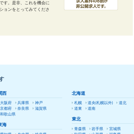
です。是非、これを機会に
ーションをとってみてくださ
す
関西
北海道
大阪府
兵庫県
神戸
札幌
道央(札幌以外)
道北
京都府
奈良県
滋賀県
道東
道南
和歌山県
東北
東海
青森県
岩手県
宮城県