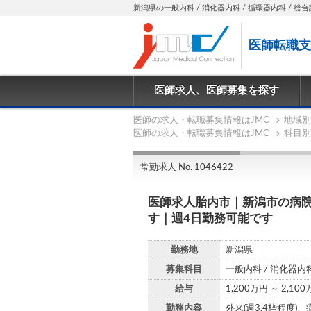
新潟県の一般内科 / 消化器内科 / 循環器内科 / 総合診
医師転職支
医師求人、医師募集を探す
医師の求人・転職募集情報はJMC
地域別
医師の求人・転職募集情報はJMC
科目別
常勤求人 No. 1046422
医師求人胎内市｜新潟市の病院
す｜週4日勤務可能です
勤務地
新潟県
募集科目
一般内科 / 消化器内科
給与
1,200万円 ～ 2,10
勤務内容
外来(週3.4枠程度)