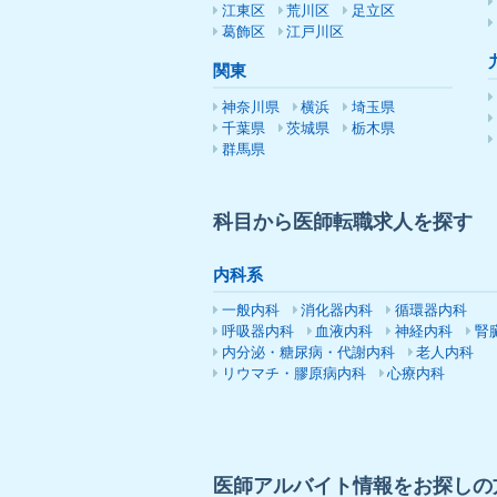
江東区
荒川区
足立区
葛飾区
江戸川区
関東
神奈川県
横浜
埼玉県
千葉県
茨城県
栃木県
群馬県
科目から医師転職求人を探す
内科系
一般内科
消化器内科
循環器内科
呼吸器内科
血液内科
神経内科
腎
内分泌・糖尿病・代謝内科
老人内科
リウマチ・膠原病内科
心療内科
医師アルバイト情報をお探しの