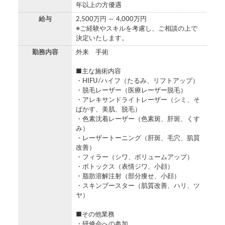
年以上の方優遇
給与
2,500万円 ～ 4,000万円
※ご経験やスキルを考慮し、ご相談の上で
決定いたします。
勤務内容
外来 手術
■主な施術内容
・HIFU/ハイフ（たるみ、リフトアップ）
・脱毛レーザー（医療レーザー脱毛）
・アレキサンドライトレーザー（シミ、そ
ばかす、美肌、脱毛）
・色素沈着レーザー（色素斑、肝斑、くす
み）
・レーザートーニング（肝斑、毛穴、肌質
改善）
・フィラー（シワ、ボリュームアップ）
・ボトックス（表情ジワ、小顔）
・脂肪溶解注射（部分痩せ、小顔）
・スキンブースター（肌質改善、ハリ、ツ
ヤ）
■その他業務
・研修会への参加