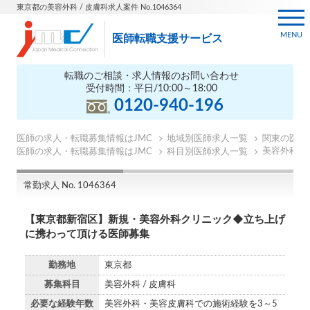
東京都の美容外科 / 皮膚科求人案件 No.1046364
MENU
医師転職支援サービス
転職のご相談・求人情報のお問い合わせ
受付時間：平日/10:00～18:00
0120-940-196
医師の求人・転職募集情報はJMC
地域別医師求人一覧
関東の医師
美容外科医
医師の求人・転職募集情報はJMC
科目別医師求人一覧
常勤求人 No. 1046364
【東京都新宿区】新規・美容外科クリニック◆立ち上げ
に携わって頂ける医師募集
勤務地
東京都
募集科目
美容外科 / 皮膚科
必要な経験年数
美容外科・美容皮膚科での施術経験を3～5