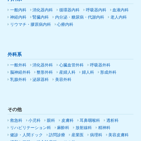
一般内科
消化器内科
循環器内科
呼吸器内科
血液内科
神経内科
腎臓内科
内分泌・糖尿病・代謝内科
老人内科
リウマチ・膠原病内科
心療内科
外科系
一般外科
消化器外科
心臓血管外科
呼吸器外科
脳神経外科
整形外科
産婦人科
婦人科
形成外科
乳腺外科
泌尿器科
美容外科
その他
救急科
小児科
眼科
皮膚科
耳鼻咽喉科
透析科
リハビリテーション科
麻酔科
放射線科
精神科
健診・人間ドック
訪問診療
産業医
病理科
美容皮膚科