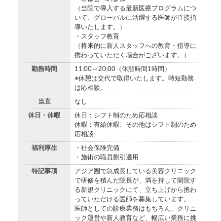
（当院で導入する最新医療プログラムにつ
いて、グローバルに活躍する医師が直接指
導いたします。）
・スタッフ教育
（将来的に新人スタッフへの教育・指導に
携わっていただく場合がございます。）
勤務時間
11:00～20:00（休憩時間1時間）
※休憩は交代で取得いたします。時短勤務
は応相談。
当直
なし
休日・休暇
休日：シフト制のため応相談
休暇：有給休暇、その他はシフト制のため
応相談
福利厚生
・社会保険完備
・施術の職員割引適用
特記事項
アジア圏で急成長している美容クリニック
で研修を積んだ院長が、満を持して開院す
る新規クリニックにて、立ち上げから携わ
っていただける医師を募集しています。
医師としての診療業務はもちろん、クリニ
ック運営や新人教育など、幅広い業務に挑