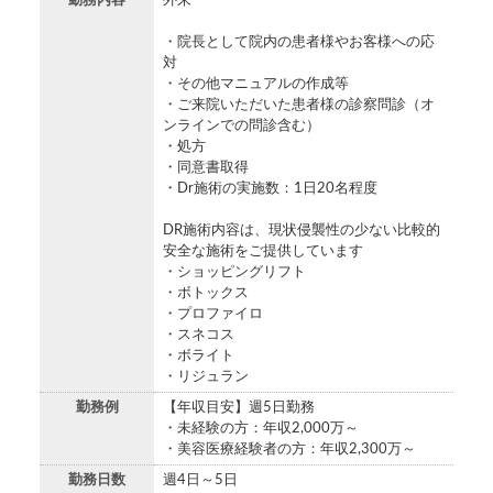
勤務内容
外来
・院長として院内の患者様やお客様への応
対
・その他マニュアルの作成等
・ご来院いただいた患者様の診察問診（オ
ンラインでの問診含む）
・処方
・同意書取得
・Dr施術の実施数：1日20名程度
DR施術内容は、現状侵襲性の少ない比較的
安全な施術をご提供しています
・ショッピングリフト
・ボトックス
・プロファイロ
・スネコス
・ボライト
・リジュラン
勤務例
【年収目安】週5日勤務
・未経験の方：年収2,000万～
・美容医療経験者の方：年収2,300万～
勤務日数
週4日～5日