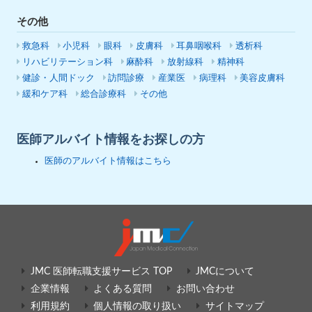
その他
救急科
小児科
眼科
皮膚科
耳鼻咽喉科
透析科
リハビリテーション科
麻酔科
放射線科
精神科
健診・人間ドック
訪問診療
産業医
病理科
美容皮膚科
緩和ケア科
総合診療科
その他
医師アルバイト情報をお探しの方
医師のアルバイト情報はこちら
JMC 医師転職支援サービス TOP
JMCについて
企業情報
よくある質問
お問い合わせ
利用規約
個人情報の取り扱い
サイトマップ