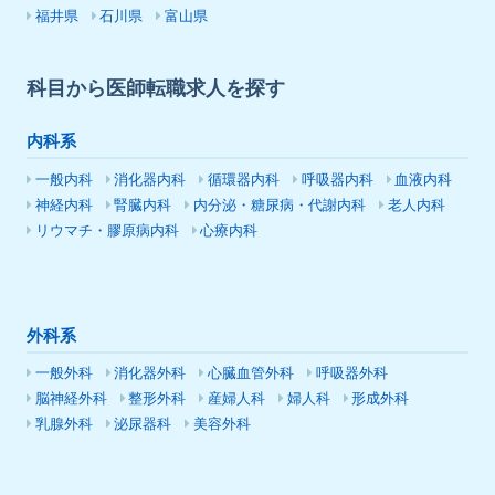
福井県
石川県
富山県
科目から医師転職求人を探す
内科系
一般内科
消化器内科
循環器内科
呼吸器内科
血液内科
神経内科
腎臓内科
内分泌・糖尿病・代謝内科
老人内科
リウマチ・膠原病内科
心療内科
外科系
一般外科
消化器外科
心臓血管外科
呼吸器外科
脳神経外科
整形外科
産婦人科
婦人科
形成外科
乳腺外科
泌尿器科
美容外科