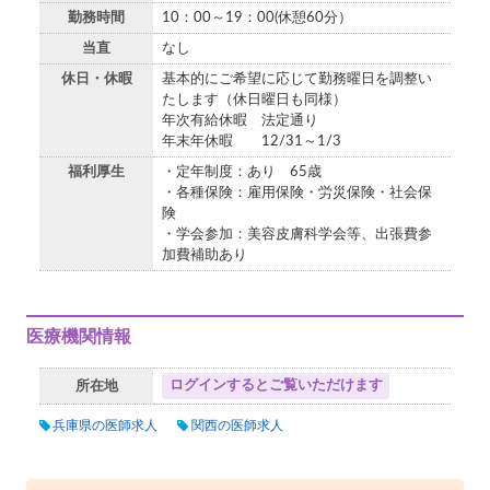
勤務時間
10：00～19：00(休憩60分）
当直
なし
休日・休暇
基本的にご希望に応じて勤務曜日を調整い
たします（休日曜日も同様）
年次有給休暇 法定通り
年末年休暇 12/31～1/3
福利厚生
・定年制度：あり 65歳
・各種保険：雇用保険・労災保険・社会保
険
・学会参加：美容皮膚科学会等、出張費参
加費補助あり
医療機関情報
ログインするとご覧いただけます
所在地
兵庫県の医師求人
関西の医師求人