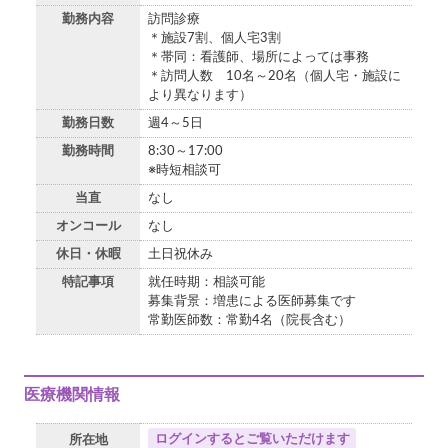
勤務内容
訪問診療
＊施設7割、個人宅3割
＊帯同：看護師、場所によっては事務
＊訪問人数 10名～20名（個人宅・施設に
より異なります）
勤務日数
週4～5日
勤務時間
8:30～17:00
※時短相談可
当直
なし
オンコール
なし
休日・休暇
土日祝休み
特記事項
就任時期：相談可能
募集背景：増患による医師募集です
常勤医師数：常勤4名（院長含む）
医療機関情報
ログインするとご覧いただけます
所在地