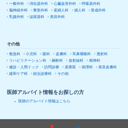
一般外科
消化器外科
心臓血管外科
呼吸器外科
脳神経外科
整形外科
産婦人科
婦人科
形成外科
乳腺外科
泌尿器科
美容外科
その他
救急科
小児科
眼科
皮膚科
耳鼻咽喉科
透析科
リハビリテーション科
麻酔科
放射線科
精神科
健診・人間ドック
訪問診療
産業医
病理科
美容皮膚科
緩和ケア科
総合診療科
その他
医師アルバイト情報をお探しの方
医師のアルバイト情報はこちら