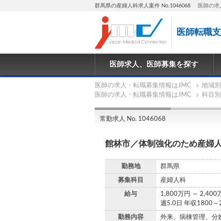
群馬県の産婦人科求人案件 No.1046068
医師の求
医師転職支
医師求人、医師募集を探す
医師の求人・転職募集情報はJMC
地域別
医師の求人・転職募集情報はJMC
科目別
常勤求人 No. 1046068
館林市／体制強化のため産婦
勤務地
群馬県
募集科目
産婦人科
給与
1,800万円 ～ 2,40
週5.0日 年収180
勤務内容
外来、病棟管理、分