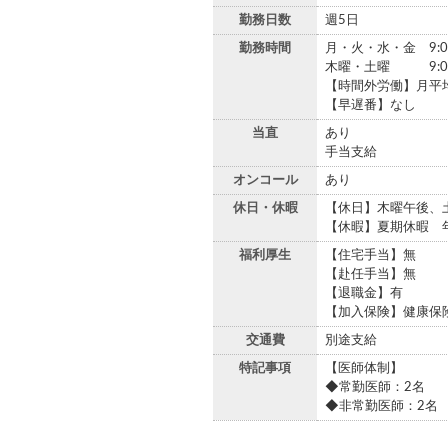
勤務日数
週5日
勤務時間
月・火・水・金 9:0
木曜・土曜 9:00
【時間外労働】月平均
【早遅番】なし
当直
あり
手当支給
オンコール
あり
休日・休暇
【休日】木曜午後、
【休暇】夏期休暇
福利厚生
【住宅手当】無
【赴任手当】無
【退職金】有
【加入保険】健康保険
交通費
別途支給
特記事項
【医師体制】
◆常勤医師：2名
◆非常勤医師：2名