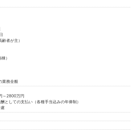
週
日
高齢者が主）
病棟）
の業務全般
円～2800万円
報酬としての支払い（各種手当込みの年俸制）
考慮