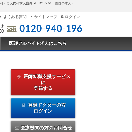
/ 老人内科求人案件 No.1045979
医師の求人・
よくある質問
サイトマップ
ログイン
せ
0120-940-196
00
医師アルバイト求人はこちら
医師転職支援サービス
に
登録する
登録ドクターの方
ログイン
医療機関の方のお問合せ