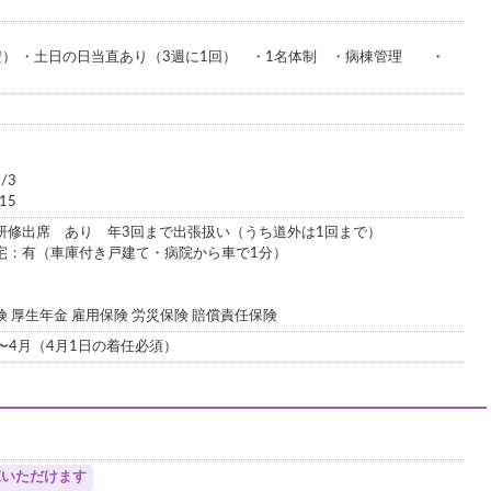
安） ・土日の日当直あり（3週に1回） ・1名体制 ・病棟管理 ・
/3
15
研修出席 あり 年3回まで出張扱い（うち道外は1回まで）
宅：有（車庫付き戸建て・病院から車で1分）
 厚生年金 雇用保険 労災保険 賠償責任保険
3〜4月（4月1日の着任必須）
覧いただけます