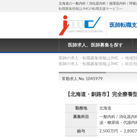
北海道の一般内科 / 消化器内科 / 循環器内科 / 呼吸器
転職募集情報はJMCの転職支援サービスへ
医師転職支
医師求人、医師募集を探す
医師の求人・転職募集情報はJMC
地域別
医師の求人・転職募集情報はJMC
科目別
常勤求人 No. 1045979
【北海道・釧路市】完全療養型
勤務地
北海道
募集科目
一般内科 / 消化器内科
泌・糖尿病・代謝内科
給与
2,500万円 ～ 2,80