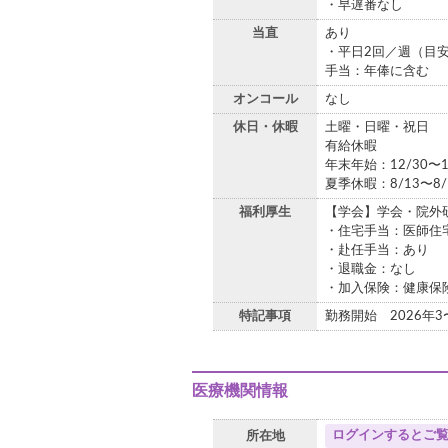
・早遅番なし
当直
あり
・平日2回／週（目
手当：年俸に含む
オンコール
なし
休日・休暇
土曜・日曜・祝日
有給休暇
年末年始：12/30〜1
夏季休暇：8/13〜8/
福利厚生
【学会】学会・院外
・住宅手当：医師住
・赴任手当：あり
・退職金：なし
・加入保険：健康保険
特記事項
勤務開始 2026年
医療機関情報
ログインするとご
所在地