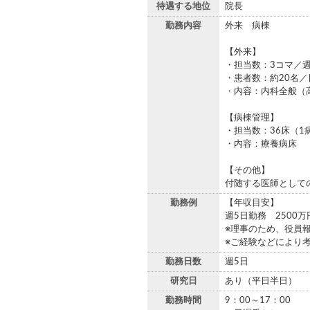
待遇する地位
院長
勤務内容
外来 病棟
【外来】
・担当数：3コマ／
・患者数：約20名／
・内容：内科全般（
【病棟管理】
・担当数：36床（1
・内容：療養病床
【その他】
付随する医師として
勤務例
【年収目安】
週5日勤務 2500万
※理事のため、役員
※ご経験などにより
勤務日数
週5日
研究日
あり（平日半日）
勤務時間
9：00～17：00