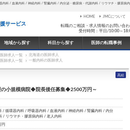
内科 / 血液内科 / 神経内科 / 腎臓内科 / 内分泌・糖尿病・代謝内科 / リウマチ・膠原病内科 
HOME
JMCについて
援サービス
転職のご相談・求人情報のお問い合わ
受付時間：平日/10:00～18:
地域から探す
科目から探す
医師の転職事例
北海道の医師求人
医師求人一覧
一般内科の医師求人
医師求人一覧
高給
の小規模病院◆院長後任募集◆2500万円～
 / 循環器内科 / 呼吸器内科 / 血液内科 / 神経内科 / 腎臓内科 / 内分
 / リウマチ・膠原病内科 / 老人内科
0万円