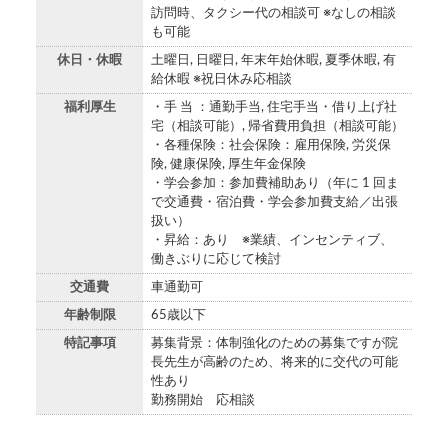
訪問時、タクシー代の相談可 ※なしの相談
も可能
休日・休暇
土曜日, 日曜日, 年末年始休暇, 夏季休暇, 有
給休暇 ※祝日休み応相談
福利厚生
・手 当 ：通勤手当, 住宅手当・借り上げ社
宅（相談可能）, 帰省費用負担（相談可能）
・各種保険：社会保険：雇用保険, 労災保
険, 健康保険, 厚生年金保険
・学会参加：参加費補助あり（年に 1 回ま
で交通費・宿泊費・学会参加費支給／出張
扱い）
・昇給：あり ※業績、インセンティブ、
働きぶりに応じて検討
交通費
車通勤可
年齢制限
65歳以下
特記事項
募集背景：体制強化のための募集ですが院
長先生が高齢のため、将来的に交代の可能
性あり
勤務開始 応相談