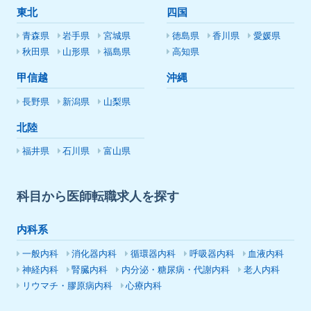
東北
四国
青森県
岩手県
宮城県
徳島県
香川県
愛媛県
秋田県
山形県
福島県
高知県
甲信越
沖縄
長野県
新潟県
山梨県
北陸
福井県
石川県
富山県
科目から医師転職求人を探す
内科系
一般内科
消化器内科
循環器内科
呼吸器内科
血液内科
神経内科
腎臓内科
内分泌・糖尿病・代謝内科
老人内科
リウマチ・膠原病内科
心療内科