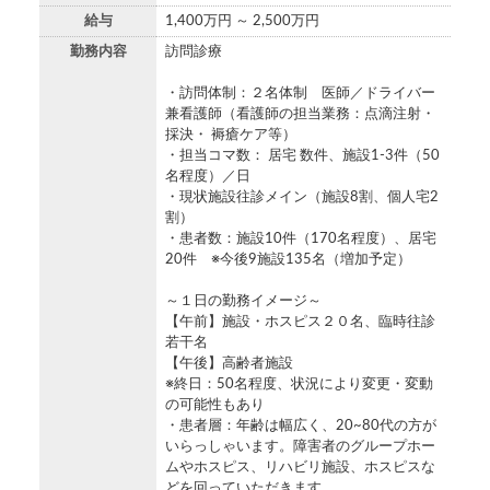
給与
1,400万円 ～ 2,500万円
勤務内容
訪問診療
・訪問体制：２名体制 医師／ドライバー
兼看護師（看護師の担当業務：点滴注射・
採決・ 褥瘡ケア等）
・担当コマ数： 居宅 数件、施設1-3件（50
名程度）／日
・現状施設往診メイン（施設8割、個人宅2
割）
・患者数：施設10件（170名程度）、居宅
20件 ※今後9施設135名（増加予定）
～１日の勤務イメージ～
【午前】施設・ホスピス２０名、臨時往診
若干名
【午後】高齢者施設
※終日：50名程度、状況により変更・変動
の可能性もあり
・患者層：年齢は幅広く、20~80代の方が
いらっしゃいます。障害者のグループホー
ムやホスピス、リハビリ施設、ホスピスな
どを回っていただきます。