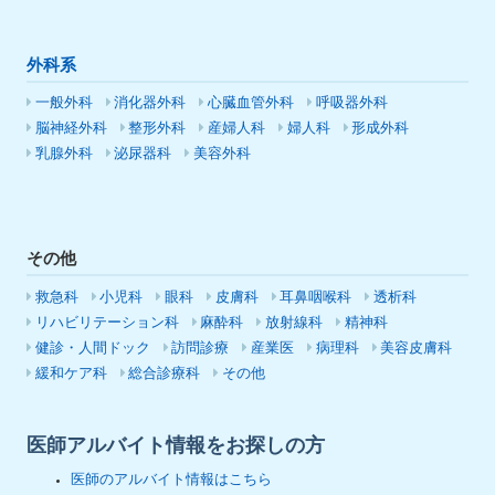
外科系
一般外科
消化器外科
心臓血管外科
呼吸器外科
脳神経外科
整形外科
産婦人科
婦人科
形成外科
乳腺外科
泌尿器科
美容外科
その他
救急科
小児科
眼科
皮膚科
耳鼻咽喉科
透析科
リハビリテーション科
麻酔科
放射線科
精神科
健診・人間ドック
訪問診療
産業医
病理科
美容皮膚科
緩和ケア科
総合診療科
その他
医師アルバイト情報をお探しの方
医師のアルバイト情報はこちら