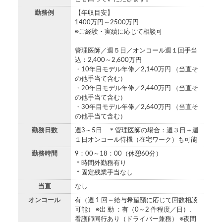
勤務例
【年収目安】
1400万円～2500万円
※ご経験・実績に応じて相談可
管理医師／週５日／オンコール週１回手当
込：2,400～2,600万円
・10年目モデル年俸／2,140万円 （当直そ
の他手当て含む）
・20年目モデル年俸／2,440万円 （当直そ
の他手当て含む）
・30年目モデル年俸／2,640万円 （当直そ
の他手当て含む）
勤務日数
週3～5日 ＊管理医師の場合：週３日＋週
１日オンコール待機（在宅ワーク）も可能
勤務時間
9：00～18：00（休憩60分）
＊時間外勤務有り
＊固定残業手当なし
当直
なし
オンコール
有（週 1 回～給与希望額に応じて回数相談
可能） ※出 動 ：有（0～2 件程度／日）、
看護師同行あり（ドライバー兼務） ※夜間