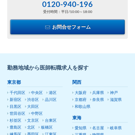
0120-940-196
受付時間：平日/10:00～18:00
お問合せフォーム
勤務地域から医師転職求人を探す
東京都
関西
千代田区
中央区
港区
大阪府
兵庫県
神戸
新宿区
渋谷区
品川区
京都府
奈良県
滋賀県
目黒区
大田区
和歌山県
世田谷区
中野区
東海
杉並区
文京区
台東区
豊島区
北区
板橋区
愛知県
名古屋
岐阜県
練馬区
墨田区
江東区