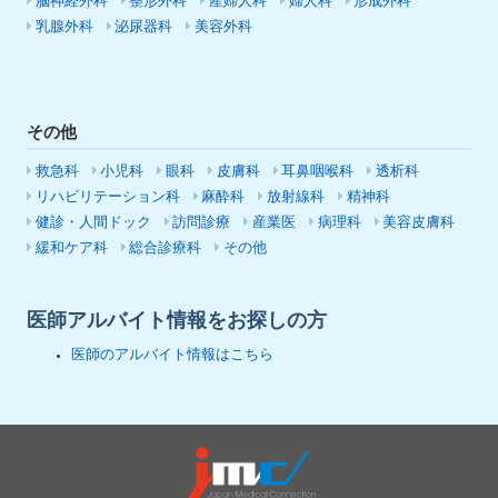
脳神経外科
整形外科
産婦人科
婦人科
形成外科
乳腺外科
泌尿器科
美容外科
その他
救急科
小児科
眼科
皮膚科
耳鼻咽喉科
透析科
リハビリテーション科
麻酔科
放射線科
精神科
健診・人間ドック
訪問診療
産業医
病理科
美容皮膚科
緩和ケア科
総合診療科
その他
医師アルバイト情報をお探しの方
医師のアルバイト情報はこちら