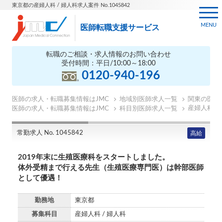
東京都の産婦人科 / 婦人科求人案件 No.1045842
MENU
医師転職支援サービス
転職のご相談・求人情報のお問い合わせ
受付時間：平日/10:00～18:00
0120-940-196
医師の求人・転職募集情報はJMC
地域別医師求人一覧
関東の医師
産婦人科の
医師の求人・転職募集情報はJMC
科目別医師求人一覧
常勤求人 No. 1045842
高給
2019年末に生殖医療科をスタートしました。
体外受精まで行える先生（生殖医療専門医）は幹部医師
として優遇！
勤務地
東京都
募集科目
産婦人科 / 婦人科