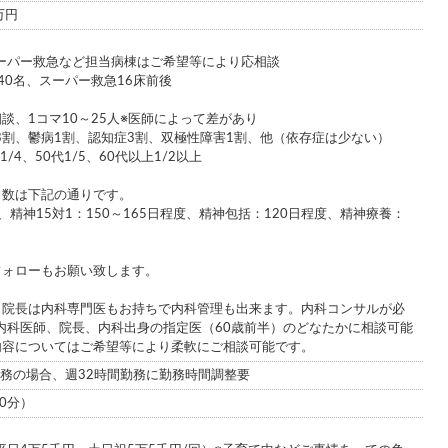
0万円
ーパー救急など担当病棟はご希望等により応相談
40名、スーパー救急16床前後
談、1コマ10～25人※医師によって差があり
3割、鬱病1割、認知症3割、双極性障害1割、他（依存症は少ない）
/4、50代1/5、60代以上1/2以上
日数は下記の通りです。
、精神15対1：150～165日程度、精神包括：120日程度、精神療養：
フォローもお願い致します。
：院長は内科専門医もお持ちで内科管理も出来ます。内科コンサルが必
内科医師、院長、内科出身の指定医（60歳前半）のどなたかに相談可能
内容についてはご希望等により柔軟にご相談可能です。
勤務の場合、週32時間勤務に勤務時間調整要
60分）