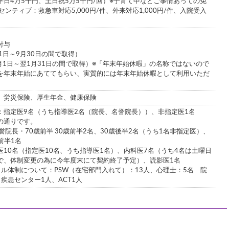
日4万5千円、土日祝5万5千円/回）※子育て中などご事情あっての免
センティブ：救急車対応5,000円/件、外来対応1,000円/件、入院受入
付与
1日～9月30日の間で取得）
月1日～翌1月31日の間で取得）※「年末年始休暇」の名称ではないので
を年末年始にあててもらい、実質的には年末年始休暇として利用いただ
、労災保険、厚生年金、健康保険
：指定医9名（うち指導医2名（院長、名誉院長））、非指定医1名
の通りです。
誉院長・70歳前半 30歳前半2名、30歳後半2名（うち1名非指定医）、
前半1名
10名（指定医10名、うち指導医1名）、内科医7名（うち4名は土曜日
で、体制変更の為に今年度末にて契約終了予定）、読影医1名
ル体制について：PSW（在宅部門入れて）：13人、心理士：5名 院
疾患センター1人、ACT1人