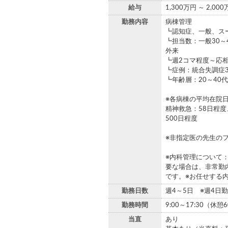
給与
1,300万円 ～ 2,00
勤務内容
病棟管理
┗認知症、一般、ス
┗担当数：一般30～
外来
┗週2コマ程度～応相
┗症例：統合失調症
┗年齢層：20～40代1
※各病棟の平均在院
精神救急：58日程度
500日程度
※非指定医の先生の
※内科管理について
要な場合は、非常勤
です。※お任せする
勤務日数
週4～5日 ※週4日
勤務時間
9:00～17:30（休憩
当直
あり