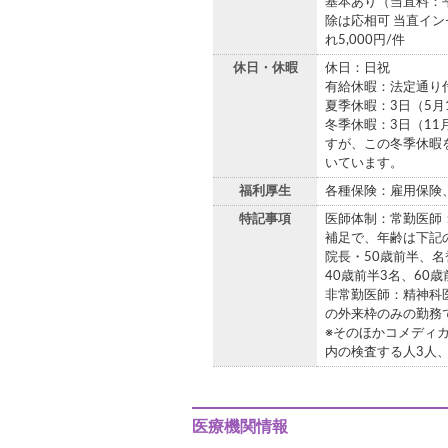
基本あり（当直料：平
除は応相可 当直イン
れ5,000円/件
休日・休暇
休日：日祝
有給休暇：法定通り
夏季休暇：3日（5月
冬季休暇：3日（11
すが、この冬季休暇
いています。
福利厚生
各種保険：雇用保険
特記事項
医師体制：常勤医師
補足で、年齢は下記
院長・50歳前半、名
40歳前半3名、60歳
非常勤医師：精神科医
の外来枠のみの勤務
※そのほかコメディカ
内の検査する人3人、
医療機関情報