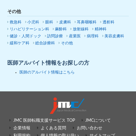
その他
救急科
小児科
眼科
皮膚科
耳鼻咽喉科
透析科
リハビリテーション科
麻酔科
放射線科
精神科
健診・人間ドック
訪問診療
産業医
病理科
美容皮膚科
緩和ケア科
総合診療科
その他
医師アルバイト情報をお探しの方
医師のアルバイト情報はこちら
JMC 医師転職支援サービス TOP
JMCについて
企業情報
よくある質問
お問い合わせ
利用規約
個人情報の取り扱い
サイトマップ