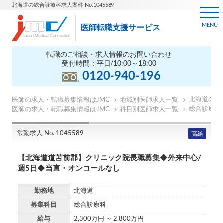
北海道の総合診療科求人案件 No.1045589
MENU
医師転職支援サービス
転職のご相談・求人情報のお問い合わせ
受付時間：平日/10:00～18:00
0120-940-196
北海道の医
医師の求人・転職募集情報はJMC
地域別医師求人一覧
総合診療科
医師の求人・転職募集情報はJMC
科目別医師求人一覧
常勤求人 No. 1045589
高給
【北海道道苫前郡】クリニック院長職募集◆外来中心/
週5日◆当直・オンコールなし
勤務地
北海道
募集科目
総合診療科
給与
2,300万円 ～ 2,800万円