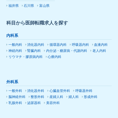
福井県
石川県
富山県
科目から医師転職求人を探す
内科系
一般内科
消化器内科
循環器内科
呼吸器内科
血液内科
神経内科
腎臓内科
内分泌・糖尿病・代謝内科
老人内科
リウマチ・膠原病内科
心療内科
外科系
一般外科
消化器外科
心臓血管外科
呼吸器外科
脳神経外科
整形外科
産婦人科
婦人科
形成外科
乳腺外科
泌尿器科
美容外科