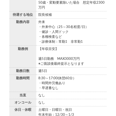
50歳・変動要素除いた場合 想定年収2300
万円
待遇する地位
院長候補
勤務内容
外来
・外来中心（25～30名程度/日）
・健診・人間ドック
・各種検査など
・診療体制：常勤1 非常勤1
勤務例
【年収目安】
週5日勤務 MAX3000万円
※ご面談後最終提示となります
勤務日数
週5日
勤務時間
8:30～17:00(休憩60分）
・時間外労働あり
・早遅番なし
当直
なし
オンコール
なし
休日・休暇
土曜日・日曜日・祝日
年末年始：12/30～1/3