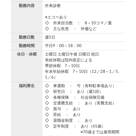
勤務内容
外来診療
※エコーあり
◇ 外来担当数 ： 8～10コマ／週
◇ 主な疾患 ： 外傷など
勤務日数
週5日
勤務時間
平日9：00～18：00
休日・休暇
土曜日 土曜日午後 日曜日 祝日
有給休暇は院内規定による
季節休暇 7～10日
年末年始休暇 7～10日（12／28～1／5、
1／6）
福利厚生
◇ 車通勤 ： 可（有料駐車場あり）
◇ 研究日 ： あり（週1回）
◇ 各種保険 ： 社会保険完備
◇ 交通費支給 ： あり（実費支給）
◇ 賞与 ： あり
◇ 昇給 ： あり
◇ 退職金制度 ： あり
◇ 定年制度 ： あり（65歳）
※70歳までは雇用期間