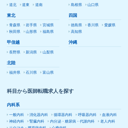
道北
道東
道南
島根県
山口県
東北
四国
青森県
岩手県
宮城県
徳島県
香川県
愛媛県
秋田県
山形県
福島県
高知県
甲信越
沖縄
長野県
新潟県
山梨県
北陸
福井県
石川県
富山県
科目から医師転職求人を探す
内科系
一般内科
消化器内科
循環器内科
呼吸器内科
血液内科
神経内科
腎臓内科
内分泌・糖尿病・代謝内科
老人内科