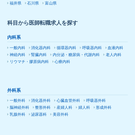
福井県
石川県
富山県
科目から医師転職求人を探す
内科系
一般内科
消化器内科
循環器内科
呼吸器内科
血液内科
神経内科
腎臓内科
内分泌・糖尿病・代謝内科
老人内科
リウマチ・膠原病内科
心療内科
外科系
一般外科
消化器外科
心臓血管外科
呼吸器外科
脳神経外科
整形外科
産婦人科
婦人科
形成外科
乳腺外科
泌尿器科
美容外科