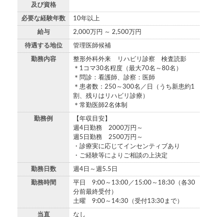
及び資格
必要な経験年数
10年以上
給与
2,000万円 ～ 2,500万円
待遇する地位
管理医師候補
勤務内容
整形外科外来 リハビリ診察 検査読影
＊1コマ30名程度（最大70名～80名）
＊問診：看護師、診察：医師
＊患者数：250～300名／日（うち新患約1
割、残りはリハビリ診療）
＊常勤医師2名体制
勤務例
【年収目安】
週4日勤務 2000万円～
週5日勤務 2500万円～
・診療実に応じてインセンティブあり
・ご経験等によりご相談の上決定
勤務日数
週4日～週5.5日
勤務時間
平日 9:00～13:00／15:00～18:30（各30
分前最終受付）
土曜 9:00～14:30（受付13:30まで）
当直
なし