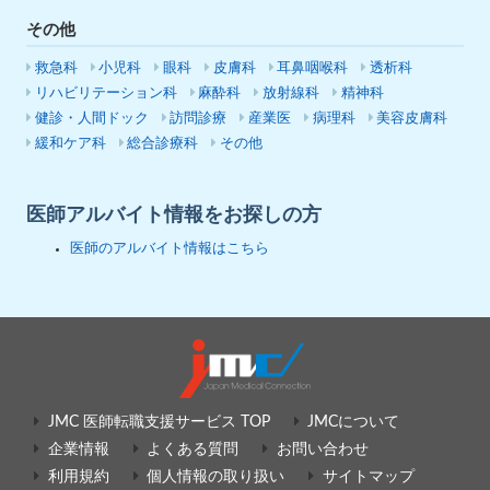
その他
救急科
小児科
眼科
皮膚科
耳鼻咽喉科
透析科
リハビリテーション科
麻酔科
放射線科
精神科
健診・人間ドック
訪問診療
産業医
病理科
美容皮膚科
緩和ケア科
総合診療科
その他
医師アルバイト情報をお探しの方
医師のアルバイト情報はこちら
JMC 医師転職支援サービス TOP
JMCについて
企業情報
よくある質問
お問い合わせ
利用規約
個人情報の取り扱い
サイトマップ