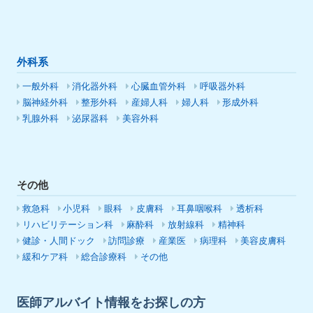
外科系
一般外科
消化器外科
心臓血管外科
呼吸器外科
脳神経外科
整形外科
産婦人科
婦人科
形成外科
乳腺外科
泌尿器科
美容外科
その他
救急科
小児科
眼科
皮膚科
耳鼻咽喉科
透析科
リハビリテーション科
麻酔科
放射線科
精神科
健診・人間ドック
訪問診療
産業医
病理科
美容皮膚科
緩和ケア科
総合診療科
その他
医師アルバイト情報をお探しの方