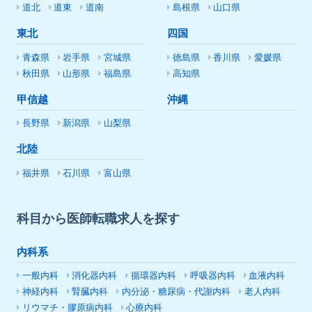
道北
道東
道南
島根県
山口県
東北
四国
青森県
岩手県
宮城県
徳島県
香川県
愛媛県
秋田県
山形県
福島県
高知県
甲信越
沖縄
長野県
新潟県
山梨県
北陸
福井県
石川県
富山県
科目から医師転職求人を探す
内科系
一般内科
消化器内科
循環器内科
呼吸器内科
血液内科
神経内科
腎臓内科
内分泌・糖尿病・代謝内科
老人内科
リウマチ・膠原病内科
心療内科