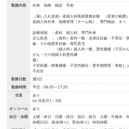
勤務内容
外来 病棟 検診 手術
（雇い入れ直後）産婦人科医師業務全般 （変更の範囲
産婦人科外来、病棟管理（チーム制）、専門検診、オペ
診療体制 ：産科、婦人科、専門外来
主な疾患 ：［産科］産科一般・合併症妊娠・不育症・
娠・その他異常妊娠・母乳育児
［婦人科］婦人科一般、悪性腫瘍（子宮がん
がん・その他婦人科悪性腫
瘍
子宮筋腫・卵巣腫瘍・子宮内膜症・更年期障害・骨粗し
不妊症
勤務日数
週5日
勤務時間
平日：08:30～17:20
当直
あり
icu 当直月1～2回
オンコール
あり
休日・休暇
土曜：終日・日曜：終日・祝日：終日・土曜：午後休、
休暇(5日)、産休(有り)、育休(有り)、特別休暇