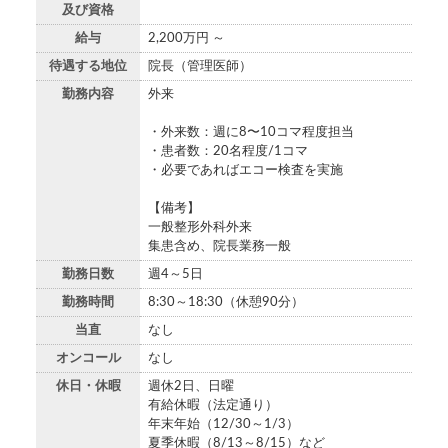
及び資格
給与
2,200万円 ～
待遇する地位
院長（管理医師）
勤務内容
外来
・外来数：週に8〜10コマ程度担当
・患者数：20名程度/1コマ
・必要であればエコー検査を実施
【備考】
一般整形外科外来
集患含め、院長業務一般
勤務日数
週4～5日
勤務時間
8:30～18:30（休憩90分）
当直
なし
オンコール
なし
休日・休暇
週休2日、日曜
有給休暇（法定通り）
年末年始（12/30～1/3）
夏季休暇（8/13～8/15）など