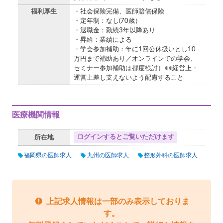
福利厚生
・社会保険完備、医師賠償保険
・定年制：なし(70歳）
・退職金：勤続3年以降あり
・昇給：業績による
・学会参加補助：年に1回公休扱いとし10
万円まで補助あり／オンラインでの学会、
セミナー参加補助は都度検討）※※経営上・
運営上差し支えないよう配慮すること
医療機関情報
ログインするとご覧いただけます
所在地
福岡県の医師求人
九州の医師求人
整形外科の医師求人
上記求人情報は一部のみ表示しておりま
す。