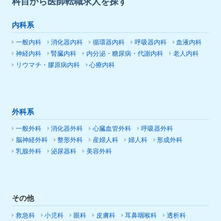
科目から医師転職求人を探す
内科系
一般内科
消化器内科
循環器内科
呼吸器内科
血液内科
神経内科
腎臓内科
内分泌・糖尿病・代謝内科
老人内科
リウマチ・膠原病内科
心療内科
外科系
一般外科
消化器外科
心臓血管外科
呼吸器外科
脳神経外科
整形外科
産婦人科
婦人科
形成外科
乳腺外科
泌尿器科
美容外科
その他
救急科
小児科
眼科
皮膚科
耳鼻咽喉科
透析科