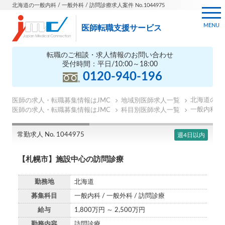
北海道の一般内科 / 一般外科 / 訪問診療求人案件 No.1044975
MENU
医師転職支援サービス
転職のご相談・求人情報のお問い合わせ
受付時間：平日/10:00～18:00
0120-940-196
北海道の医
医師の求人・転職募集情報はJMC
地域別医師求人一覧
一般内科の
医師の求人・転職募集情報はJMC
科目別医師求人一覧
常勤求人 No. 1044975
週4日以内
【札幌市】施設中心の訪問診療
勤務地
北海道
募集科目
一般内科 / 一般外科 / 訪問診療
給与
1,800万円 ～ 2,500万円
勤務内容
訪問診療