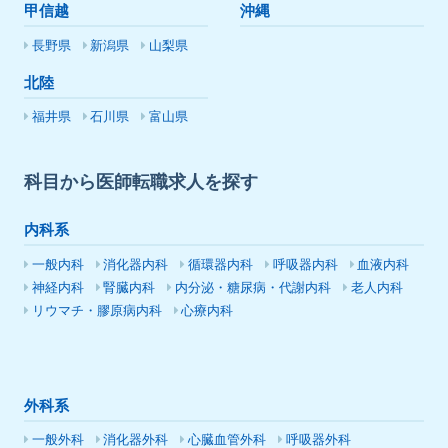
甲信越
沖縄
長野県
新潟県
山梨県
北陸
福井県
石川県
富山県
科目から医師転職求人を探す
内科系
一般内科
消化器内科
循環器内科
呼吸器内科
血液内科
神経内科
腎臓内科
内分泌・糖尿病・代謝内科
老人内科
リウマチ・膠原病内科
心療内科
外科系
一般外科
消化器外科
心臓血管外科
呼吸器外科