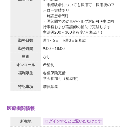
・未経験者についても採用可、採用後のフ
ォロー実績あり
・施設患者9割
・医師間での助言やヘルプ対応可 ※主に同
行事務および看護師の補助で完結します
主治医200～300名程度/月(相談可)
勤務日数
週4～5日 ※週3日応相談
勤務時間
9:00～18:00
当直
なし
オンコール
希望制
福利厚生
各種保険完備
学会参加可（補助有）
特記事項
増員募集
医療機関情報
ログインするとご覧いただけます
所在地